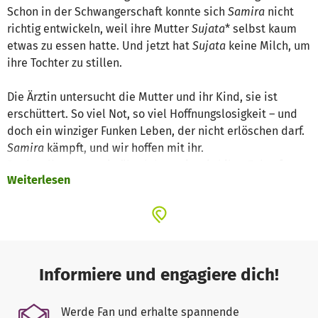
Schon in der Schwangerschaft konnte sich
Samira
nicht
richtig entwickeln, weil ihre Mutter
Sujata
* selbst kaum
etwas zu essen hatte. Und jetzt hat
Sujata
keine Milch, um
ihre Tochter zu stillen.
Die Ärztin untersucht die Mutter und ihr Kind, sie ist
erschüttert. So viel Not, so viel Hoffnungslosigkeit – und
doch ein winziger Funken Leben, der nicht erlöschen darf.
Samira
kämpft, und wir hoffen mit ihr.
Doch selbst wenn sie überlebt – wie wird ihre Zukunft
Weiterlesen
aussehen?
In ihrer Familie reicht das wenige Essen oft nur für eine
Mahlzeit am Tag. Bildung? Ein ferner Traum. Schon als
kleines Mädchen wird
Samira
wohl mithelfen müssen,
damit ihre Familie nicht verhungert. Der Kreislauf aus
Informiere und engagiere dich!
Armut, Mangelernährung und fehlender Bildung scheint
endlos. (*Namen geändert)
Werde Fan und erhalte spannende