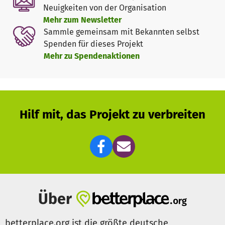
Neuigkeiten von der Organisation
Aber genau hier setzen wir mit der ANDHERI HILFE an.
In
Mehr zum Newsletter
vier besonders armen Dörfern Nepals unterstützen wir
Sammle gemeinsam mit Bekannten selbst
1.050 Familien
– auch Samiras Familie. Damit sie genug zu
Spenden für dieses Projekt
essen haben, Saatgut kaufen können und ihr Land
Mehr zu Spendenaktionen
bewässern, um endlich mehr als nur eine Ernte im Jahr zu
erzielen. Es ist Hilfe zur Selbsthilfe – damit Kinder wie
Samira eine Zukunft haben.
Schon kleine Beiträge bewirken für die Menschen Großes
Hilf mit, das Projekt zu verbreiten
und können Leben retten:
🌾 32 Euro – und zehn Familien können vielfältige
Gemüsesorten anbauen.
🥕 62 Euro – und eine landlose Familie kann ein kleines
Feld pachten und Gemüse anbauen.
🌱 210 Euro – und ein Kleinfarmer kann sein Feld
bewässern und drei Ernten pro Jahr erzielen.
Über
Hier lang zu weiteren Informationen zu diesem Projekt
betterplace.org ist die größte deutsche