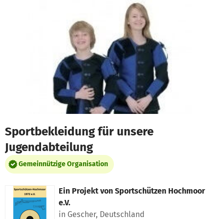
Zum Hauptinhalt springen
Erklärung zur Barrierefreiheit anzeigen
Sportbekleidung für unsere
Jugendabteilung
Gemeinnützige Organisation
Ein Projekt von
Sportschützen Hochmoor
e.V.
in Gescher, Deutschland