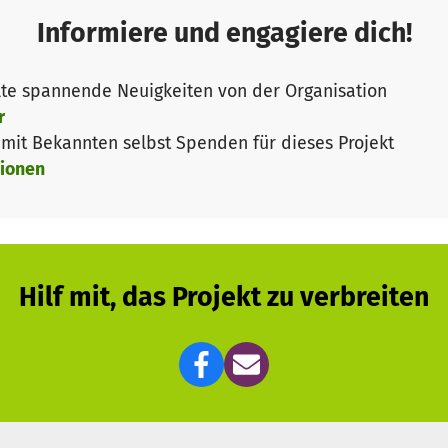
Informiere und engagiere dich!
te spannende Neuigkeiten von der Organisation
r
ttene & Trick-Sprünge
it Bekannten selbst Spenden für dieses Projekt
ionen
Techniktraining
f
g, Helmpflicht, Aufsicht, TÜV-Abnahme
Hilf mit, das Projekt zu verbreiten
rfläche, 920 m² Grünfläche