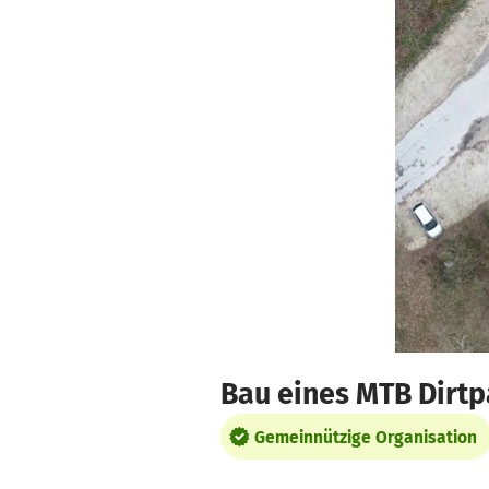
Zum Hauptinhalt springen
Erklärung zur Barrierefreiheit anzeigen
Bau eines MTB Dirtpa
Gemeinnützige Organisation