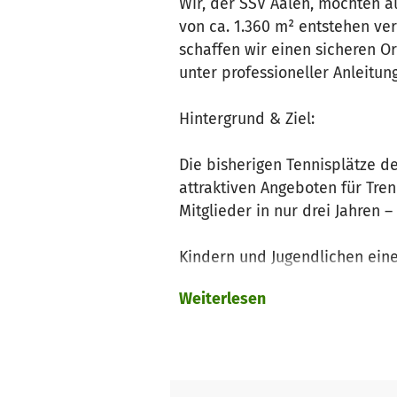
Wir, der SSV Aalen, möchten a
von ca. 1.360 m² entstehen ver
schaffen wir einen sicheren O
unter professioneller Anleitun
Hintergrund & Ziel:
Die bisherigen Tennisplätze d
attraktiven Angeboten für Tre
Mitglieder in nur drei Jahren 
Kindern und Jugendlichen ein
Weiterlesen
Familien und Freizeitsportler
Gemeinschaft, Bewegung und 
den Mountainbike-Sport in Aal