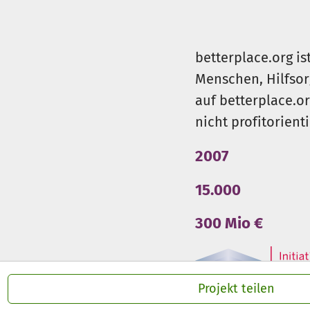
Förderung von Bewegung & Koo
Attraktives Freizeitangebot f
betterplace.org is
Menschen, Hilfsor
Stärkung der Vereinsgemeinsc
auf betterplace.o
Austragung von Workshops, Ve
nicht profitorient
2007
Zeitplan:
15.000
2026: Bau und Fertigstellung
300 Mio €
Oktober 2026: Offizielle Eröff
So kannst du helfen:
Projekt teilen