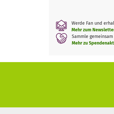
Was entsteht konkret?
Werde Fan und erhal
Mehr zum Newslette
3 Lines: Anfänger, Fortgeschri
Sammle gemeinsam m
Mehr zu Spendenakt
Back-/Pumptrail für Flow und 
Startturm mit sicherem Auslau
Sicherheitskonzept: Umzäunun
Flächenaufteilung: 420 m² Fah
Vorteile für die Region: