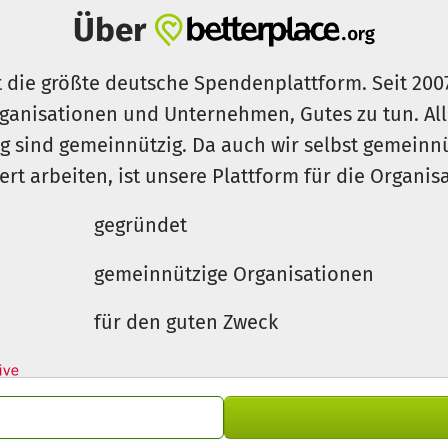
rdination bei Kindern und Jugendlichen
Über
ür Aalen und Umgebung
t die größte deutsche Spendenplattform. Seit 200
ganisationen und Unternehmen, Gutes zu tun. Al
haft und Gewinnung neuer Mitglieder
rg sind gemeinnützig. Da auch wir selbst gemeinn
reins-Events und Jugendcamps
iert arbeiten, ist unsere Plattform für die Organi
gegründet
gemeinnützige Organisationen
 in Zusammenarbeit mit Pumptrack.de
für den guten Zweck
nung des Dirtparks