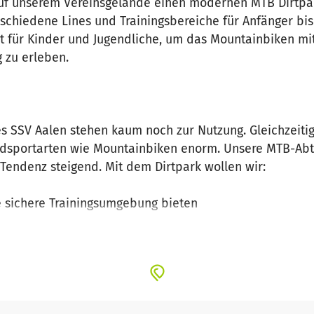
uf unserem Vereinsgelände einen modernen MTB Dirtpark
schiedene Lines und Trainingsbereiche für Anfänger bis
rt für Kinder und Jugendliche, um das Mountainbiken m
g zu erleben.
es SSV Aalen stehen kaum noch zur Nutzung. Gleichzeiti
ndsportarten wie Mountainbiken enorm. Unsere MTB-Abte
– Tendenz steigend. Mit dem Dirtpark wollen wir:
e sichere Trainingsumgebung bieten
 ansprechen
Spaß fördern
en nachhaltig stärken