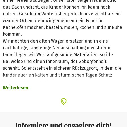
einen neuen Bauwagen. Unser alter Wagen ist marode,
das Dach undicht, die Kinder können ihn kaum noch
nutzen. Gerade im Winter ist er jedoch unverzichtbar: ein
warmer Ort, an dem wir gemeinsam ein Feuer im
Kachelofen machen, basteln, malen, kochen und zur Ruhe
kommen.
Wir möchten den alten Wagen ersetzen und in eine
nachhaltige, langlebige Neuanschaffung investieren.
Dabei legen wir Wert auf gesunde Materialien, solide
Bauweise und einen Innenraum, der Geborgenheit
schenkt. So entsteht ein sicherer Rückzugsort, in dem die
Kinder auch an kalten und stürmischen Tagen Schutz
finden und Gemeinschaft erleben können.
Weiterlesen
Für dieses Herzensprojekt brauchen wir Ihre
Unterstützung. Jede Spende hilft, unseren Waldkindern
ein neues „Zuhause im Grünen“ zu schenken – einen
Bauwagen, der viele Generationen trägt und in dem
unzählige Kindheitserinnerungen wachsen dürfen.
Informiere und engagiere dich!