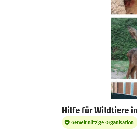
Zum Hauptinhalt springen
Erklärung zur Barrierefreiheit anzeigen
Hilfe für Wildtiere 
Gemeinnützige Organisation