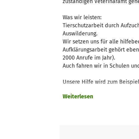
zuständigen Veterinäramt gene
Was wir leisten:
Tierschutzarbeit durch Aufzuch
Auswilderung.
Wir setzen uns für alle hilfeb
Aufklärungsarbeit gehört eben
2000 Anrufe im Jahr).
Auch fahren wir in Schulen un
Unsere Hilfe wird zum Beispiel
· Füchse
Weiterlesen
· Enten
· Feldhasen
· Igel
· Bilche (Garten-und Siebensch
· Vögel aller Art (außer Greifvö
· und und und.....