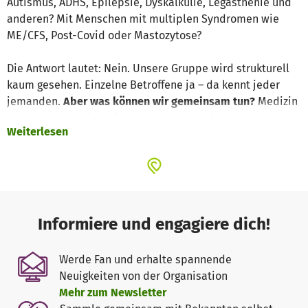
Autismus, ADHS, Epilepsie, Dyskalkulie, Legasthenie und
anderen? Mit Menschen mit multiplen Syndromen wie
ME/CFS, Post-Covid oder Mastozytose?
Die Antwort lautet: Nein. Unsere Gruppe wird strukturell
kaum gesehen. Einzelne Betroffene ja – da kennt jeder
jemanden.
Aber was können wir gemeinsam tun?
Medizin
und Forschung sind wichtig. Doch auch wir als
Weiterlesen
Gesellschaft können handeln.
Wir können
invisible Barrieren
abbauen.
Was heißt das? Viele von uns können nicht am Leben
teilnehmen, weil sensorische Hindernisse wie Lärm,
Gerüche, Licht oder Berührungen überfordern. Auch
Informiere und engagiere dich!
kommunikative und soziale Hürden führen zu Isolation
und nicht selten zu Suizid. Inzwischen sind wir Teil des
Werde Fan und erhalte spannende
Nationalen Suizidpräventionsprogramms.
Neuigkeiten von der Organisation
Mehr zum Newsletter
Am 20. Oktober wollen wir deutschlandweit aktiv