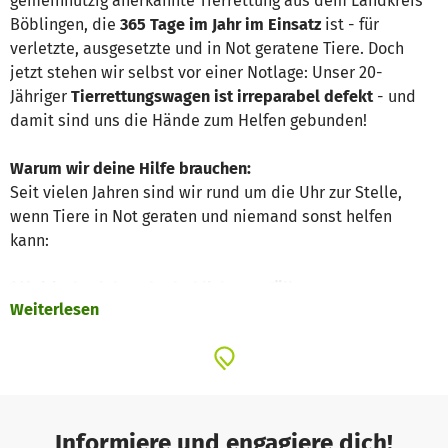
gemeinnützig anerkannte Tierrettung aus dem Landkreis
Böblingen, die
365 Tage im Jahr im Einsatz
ist - für
verletzte, ausgesetzte und in Not geratene Tiere. Doch
jetzt stehen wir selbst vor einer Notlage: Unser 20-
Jähriger
Tierrettungswagen ist
irreparabel defekt
- und
damit sind uns die Hände zum Helfen gebunden!
Warum wir deine Hilfe brauchen:
Seit vielen Jahren sind wir rund um die Uhr zur Stelle,
wenn Tiere in Not geraten und niemand sonst helfen
kann:
🚨kritische, lebensbedrohliche Notfälle
Weiterlesen
🐶 verunfallte Hunde und Katzen
🐦 hilflose und verletzte Wildtiere
🐰 ausgesetzte Klein- und Fundtiere
Ohne Rettungswagen können wir viele Einsätze nicht mehr
durchführen. Und das bedeutet:
Tiere bleiben unversorgt
Informiere und engagiere dich!