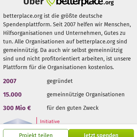
Über
unser Ziel.
betterplace.org ist die größte deutsche
Und vor allem: Jeder Beitrag bedeutet, dass wir weiterhin
Spendenplattform. Seit 2007 helfen wir Menschen,
für Tiere da sein können, wenn sie uns am meisten
Hilfsorganisationen und Unternehmen, Gutes zu
brauchen.
Bitte hilf uns, zu helfen und Tieren in Not damit
tun. Alle Organisationen auf betterplace.org sind
eine Stimme zu geben
- und eine
echte Chance aufs
Überleben.
gemeinnützig. Da auch wir selbst gemeinnützig
sind und nicht profitorientiert arbeiten, ist unsere
Im Namen aller geretteten Tiere sagen wir: DANKE von
Plattform für die Organisationen kostenlos.
Herzen! ❤️
Teile diesen Aufruf gerne!
2007
gegründet
Für eine Ehrung der Großspender bitten wir um eine kurze
15.000
gemeinnützige Organisationen
Nachricht über unser Kontaktformular unter Angabe der
300 Mio €
für den guten Zweck
Spendenhöhe:
https://www.tierrettung-
schoenbuch.com/Kontakt-Impressum/
Website:
https://www.tierrettung-schoenbuch.com/
Projekt teilen
Jetzt spenden