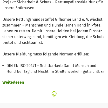
Projekt: Sicherheit & Schutz – Rettungsdienstkleidung für
unsere Spürnasen
Unsere Rettungshundestaffel Gifhorner Land e. V. wächst
zusammen – Menschen und Hunde lernen Hand in Pfote,
Leben zu retten. Damit unsere Helden bei jedem Einsatz
sicher unterwegs sind, benötigen wir Kleidung, die Schutz
bietet und sichtbar ist.
Unsere Kleidung muss folgende Normen erfüllen:
DIN EN ISO 20471 – Sichtbarkeit: Damit Mensch und
Hund bei Tag und Nacht im Straßenverkehr gut sichtbar
sind.
Weiterlesen
DIN EN 343 – Regen: Wind- und Regenjacken für
trockenen Einsatz bei jedem Wetter.
DIN EN 14058 – Kälte: Kleidung, die unsere
Ehrenamtlichen auch bei niedrigen Temperaturen warm
hält.