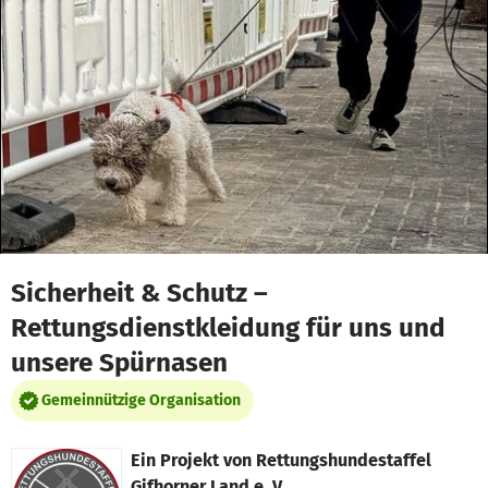
Zum Hauptinhalt springen
Erklärung zur Barrierefreiheit anzeigen
Sicherheit & Schutz –
Rettungsdienstkleidung für uns und
unsere Spürnasen
Gemeinnützige Organisation
Ein Projekt von
Rettungshundestaffel
Gifhorner Land e. V.