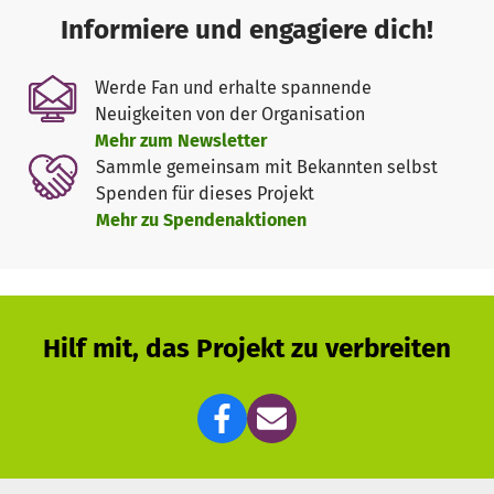
Informiere und engagiere dich!
Ausgestattet werden sollen:
Werde Fan und erhalte spannende
Neuigkeiten von der Organisation
Jacken & Hosen für Menschen
Mehr zum Newsletter
Winter- und Regenjacken für Hunde
Sammle gemeinsam mit Bekannten selbst
Warnwesten für Hunde
Spenden für dieses Projekt
Handschuhe, Schuhe und weitere notwendige
Mehr zu Spendenaktionen
Ausrüstung
Mit Ihrer Unterstützung schenken Sie unseren Helden
Sicherheit, Schutz und Sichtbarkeit, damit sie mit Herz,
Hilf mit, das Projekt zu verbreiten
Mut und Teamgeist Leben retten können.
Unterstützen Sie uns – Hand in Pfote für Schutz, Sicherheit
und Hoffnung!