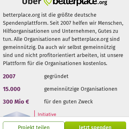
Über
Haltung und helfen, eine inklusive Gesellschaft zu
schaffen, in der Vielfalt anerkannt und wertgeschätzt
betterplace.org ist die größte deutsche
wird.
Spendenplattform. Seit 2007 helfen wir Menschen,
Hilfsorganisationen und Unternehmen, Gutes zu
Unser Projekt wird mobil sein und kommt zu den
tun. Alle Organisationen auf betterplace.org sind
Menschen.
gemeinnützig. Da auch wir selbst gemeinnützig
Weitere Informationen zum Projekt unter
sind und nicht profitorientiert arbeiten, ist unsere
https://inklusionnord.de/projekt-perspektivwechsel/
.
Plattform für die Organisationen kostenlos.
Weitere Informationen zu unserem Verein unter
https://inklusionnord.de/
.
2007
gegründet
15.000
gemeinnützige Organisationen
300 Mio €
für den guten Zweck
Projekt teilen
Jetzt spenden