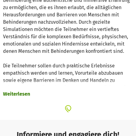
Behinderung eine authentische und immersive Erfahrung
zu ermöglichen, die es ihnen erlaubt, die alltäglichen
Herausforderungen und Barrieren von Menschen mit
Behinderungen nachzuvollziehen. Durch gezielte
Simulationen möchten die Teilnehmer ein vertieftes
Verständnis für die komplexen Bedürfnisse, physischen,
emotionalen und sozialen Hindernisse entwickeln, mit
denen Menschen mit Behinderungen konfrontiert sind.
Die Teilnehmer sollen durch praktische Erlebnisse
empathisch werden und lernen, Vorurteile abzubauen
sowie eigene Barrieren im Denken und Handeln zu
erkennen. Durch diese Auseinandersetzung möchten wir
Weiterlesen
das Bewusstsein für Inklusion stärken und zu einer
respektvolleren Gesellschaft beitragen.
Das Projekt umfasst verschiedene Module, darunter die
Simulation von Erfahrungen bei körperlichen
Einschränkungen durch Rollstuhlsimulationen
, die
Informiere und engagiere dich!