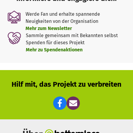
Nachstellung von Herausforderungen für Menschen mit
Seh- und Hörbehinderungen
sowie
Erlebnisse aus der
Werde Fan und erhalte spannende
Perspektive von Menschen mit Autismus
. Die Teilnehmer
Neuigkeiten von der Organisation
werden in speziellen Parcours geschult, um täglich
Mehr zum Newsletter
auftretende Barrieren zu verstehen und die Bedeutung
Sammle gemeinsam mit Bekannten selbst
von Barrierefreiheit in unterschiedlichen
Spenden für dieses Projekt
Lebensbereichen zu erkennen.
Mehr zu Spendenaktionen
Ein zentraler Aspekt ist die Förderung von
Selbstbestimmung und Unabhängigkeit. Die Teilnehmer
sollen nicht nur lernen, wie man Barrieren in ihrem
Umfeld abbaut, sondern auch wie man eine inklusive und
Hilf mit, das Projekt zu verbreiten
unterstützende Kommunikation entwickelt. Insgesamt
zielt unser Projekt darauf ab, den Teilnehmenden
Fähigkeiten und Strategien an die Hand zu geben, um
respektvoll und wertschätzend mit Menschen mit
Behinderungen zu interagieren.
Durch diese Erfahrungen fördern wir eine respektvolle