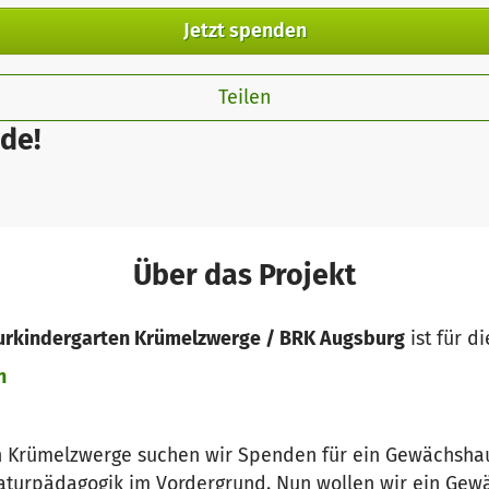
Jetzt spenden
Teilen
de!
Über das Projekt
turkindergarten Krümelzwerge / BRK Augsburg
ist für d
n
n Krümelzwerge suchen wir Spenden für ein Gewächshau
Naturpädagogik im Vordergrund. Nun wollen wir ein Ge