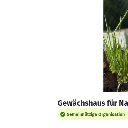
Zum Hauptinhalt springen
Erklärung zur Barrierefreiheit anzeigen
Gewächshaus für Na
Gemeinnützige Organisation