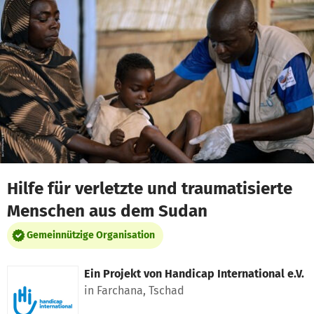
Zum Hauptinhalt springen
Erklärung zur Barrierefreiheit anzeigen
Hilfe für verletzte und traumatisierte
Menschen aus dem Sudan
Gemeinnützige Organisation
Ein Projekt von
Handicap International e.V.
in Farchana, Tschad