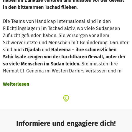
haben ihr Zuhause verloren und mussten vor der Gewalt
in den bitterarmen Tschad fliehen
.
Die Teams von Handicap International sind in den
Flüchtlingslagern im Tschad aktiv, wo viele Sudanesen
Zuflucht gefunden haben. Sie versorgen vor allem
Schwerverletzte und Menschen mit Behinderung. Darunter
sind auch
Djadah
und
Haleema – ihre schmerzlichen
Schicksale zeugen von der furchtbaren Gewalt, unter der
so viele Menschen im Sudan leiden.
Sie mussten ihre
Heimat El-Geneïna im Westen Darfurs verlassen und in
den Tschad fliehen.
Weiterlesen
Haleema
wurde schwer verletzt, als Bewaffnete ins
Haus stürmten. Sie schossen der jungen Frau
rücksichtslos in die Brust und ins Bein. Bei dem Angriff
verlor sie ihren Sohn, ihre Mutter, ihren Bruder und
ihren Cousin.
Informiere und engagiere dich!
Auch
Djadah
wurde bei einem Angriff angeschossen,