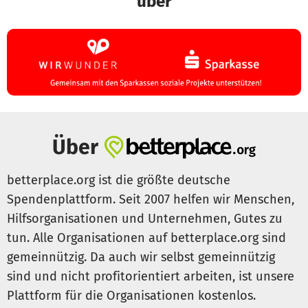
über
Unterstützung brachte.
Seitdem erhalten sie:
Psychologische Betreuung
, um die seelischen Wunden
zu heilen.
Physiotherapie,
um trotz schwerer Verletzungen wieder
mobil zu werden.
Gehhilfen
, damit sie Ihren Alltag im Camp bewältigen
können.
Über
Beide Frauen sind dankbar für die Hilfe:
„Dank der Reha-
betterplace.org ist die größte deutsche
Sitzungen bin ich wieder mobil. Heute kann ich meine
Spendenplattform. Seit 2007 helfen wir Menschen,
Nachbarn besuchen – etwas, das früher unmöglich war,“
erklärt Djadah.
Hilfsorganisationen und Unternehmen, Gutes zu
Auch Haleema schätzt die Hilfe:
„Die Hausbesuche haben
tun. Alle Organisationen auf betterplace.org sind
sehr geholfen. Ohne diese Hilfe könnte ich mich nicht
gemeinnützig. Da auch wir selbst gemeinnützig
bewegen.“
sind und nicht profitorientiert arbeiten, ist unsere
Doch solange der Krieg wütet, leiden weiter Menschen
Plattform für die Organisationen kostenlos.
und sind gezwungen zu fliehen. Die HI-Teams sind vor Ort,