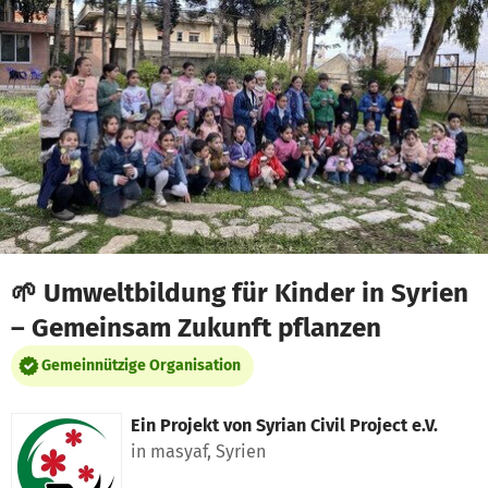
Zum Hauptinhalt springen
Erklärung zur Barrierefreiheit anzeigen
🌱 Umweltbildung für Kinder in Syrien
– Gemeinsam Zukunft pflanzen
Gemeinnützige Organisation
Ein Projekt von
Syrian Civil Project e.V.
in masyaf, Syrien