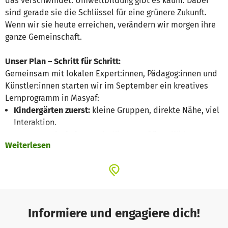
das verschwindet. Umweltbildung gibt es kaum. Dabei
sind gerade sie die Schlüssel für eine grünere Zukunft.
Wenn wir sie heute erreichen, verändern wir morgen ihre
ganze Gemeinschaft.
Unser Plan – Schritt für Schritt:
Gemeinsam mit lokalen Expert:innen, Pädagog:innen und
Künstler:innen starten wir im September ein kreatives
Lernprogramm in Masyaf:
Kindergärten zuerst:
kleine Gruppen, direkte Nähe, viel
Interaktion.
Dann Grundschulen:
mehr Kinder, größere Wirkung.
Weiterlesen
Schrittweise Ausweitung:
aus einem Pilotprojekt wird
ein Modell, das wir in weitere Regionen tragen.
Was wir vorhaben:
Gemeinsam mit lokalen Umweltfachleuten und unserem
Informiere und engagiere dich!
Partnern von „
Syrian House for Arts“
gestalten wir ein