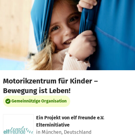
Zum Hauptinhalt springen
Erklärung zur Barrierefreiheit anzeigen
Motorikzentrum für Kinder –
Bewegung ist Leben!
Gemeinnützige Organisation
Ein Projekt von
elf Freunde e.V.
Elterninitiative
in München, Deutschland