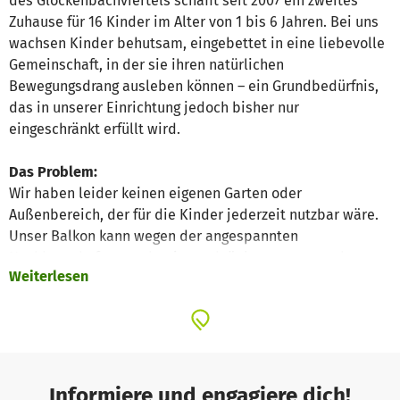
des Glockenbachviertels schafft seit 2007 ein zweites
Zuhause für 16 Kinder im Alter von 1 bis 6 Jahren. Bei uns
wachsen Kinder behutsam, eingebettet in eine liebevolle
Gemeinschaft, in der sie ihren natürlichen
Bewegungsdrang ausleben können – ein Grundbedürfnis,
das in unserer Einrichtung jedoch bisher nur
eingeschränkt erfüllt wird.
Das Problem:
Wir haben leider keinen eigenen Garten oder
Außenbereich, der für die Kinder jederzeit nutzbar wäre.
Unser Balkon kann wegen der angespannten
Nachbarschaft nur sehr eingeschränkt genutzt werden,
Weiterlesen
und der nächste Spielplatz ist 15 Minuten zu Fuß entfernt.
Für schlechte Wettertage fehlt eine passende
Bewegungsalternative – und genau hier wollen wir
ansetzen.
Unsere Lösung:
Informiere und engagiere dich!