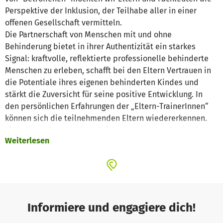
Perspektive der Inklusion, der Teilhabe aller in einer
offenen Gesellschaft vermitteln.
Die Partnerschaft von Menschen mit und ohne
Behinderung bietet in ihrer Authentizität ein starkes
Signal: kraftvolle, reflektierte professionelle behinderte
Menschen zu erleben, schafft bei den Eltern Vertrauen in
die Potentiale ihres eigenen behinderten Kindes und
stärkt die Zuversicht für seine positive Entwicklung. In
den persönlichen Erfahrungen der „Eltern-TrainerInnen“
können sich die teilnehmenden Eltern wiedererkennen.
Viele Eltern lassen diese Erfahrungen erstmals die Liebe
Weiterlesen
zu ihrem behinderten Kind entdecken.
Wir gehen davon aus, dass in unserer Gesellschaft
grundsätzlich die Bereitschaft zur Entwicklung von
inklusivem Denken und Handeln besteht. Was oftmals
fehlt, sind die konkrete Kenntnis und eine
Handlungsanleitung. Aufgrund der noch vorherrschenden
Informiere und engagiere dich!
aussondernden Strukturen gibt es nach wie vor zu wenig