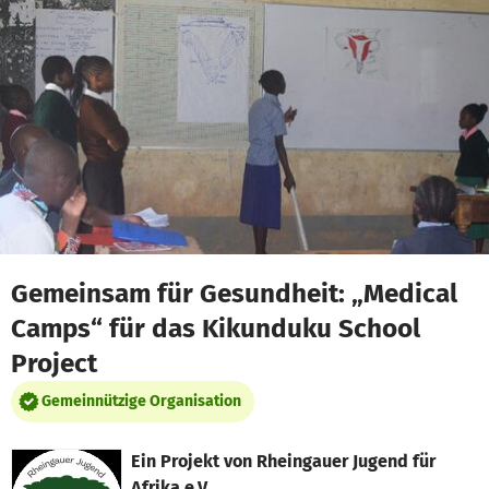
Zum Hauptinhalt springen
Erklärung zur Barrierefreiheit anzeigen
Gemeinsam für Gesundheit: „Medical
Camps“ für das Kikunduku School
Project
Gemeinnützige Organisation
Ein Projekt von
Rheingauer Jugend für
Afrika e.V.