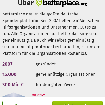
Erkennen und Behandeln von Krankheiten, einen
Über
verbesserten allgemeinen Gesundheitszustand, geringere
Fehlzeiten im Unterricht und eine erhöhte
betterplace.org ist die größte deutsche
Gesundheitskompetenz der Schüler, Eltern und
Spendenplattform. Seit 2007 helfen wir Menschen,
Lehrkräfte.
Hilfsorganisationen und Unternehmen, Gutes zu
tun. Alle Organisationen auf betterplace.org sind
gemeinnützig. Da auch wir selbst gemeinnützig
sind und nicht profitorientiert arbeiten, ist unsere
Plattform für die Organisationen kostenlos.
2007
gegründet
15.000
gemeinnützige Organisationen
300 Mio €
für den guten Zweck