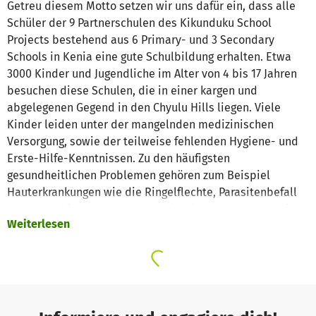
Getreu diesem Motto setzen wir uns dafür ein, dass alle
Schüler der 9 Partnerschulen des Kikunduku School
Projects bestehend aus 6 Primary- und 3 Secondary
Schools in Kenia eine gute Schulbildung erhalten. Etwa
3000 Kinder und Jugendliche im Alter von 4 bis 17 Jahren
besuchen diese Schulen, die in einer kargen und
abgelegenen Gegend in den Chyulu Hills liegen. Viele
Kinder leiden unter der mangelnden medizinischen
Versorgung, sowie der teilweise fehlenden Hygiene- und
Erste-Hilfe-Kenntnissen. Zu den häufigsten
gesundheitlichen Problemen gehören zum Beispiel
Hauterkrankungen wie die Ringelflechte, Parasitenbefall
oder verschiedene Atemwegserkrankungen. Dadurch sind
Weiterlesen
die Kinder und Jugendlichen nicht nur in ihrem
Wohlbefinden gestört, sondern werden durch häufiges
Fehlen in der Schule auch in ihrem Lernerfolg
eingeschränkt.
An dieser Stelle wollen wir eingreifen. Unser Ziel ist es
durch die Verbesserung des Gesundheitszustandes der