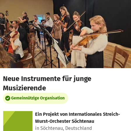
Zum Hauptinhalt springen
Erklärung zur Barrierefreiheit anzeigen
Neue Instrumente für junge
Musizierende
Gemeinnützige Organisation
Ein Projekt von
Internationales Streich-
Wurst-Orchester Söchtenau
in Söchtenau, Deutschland