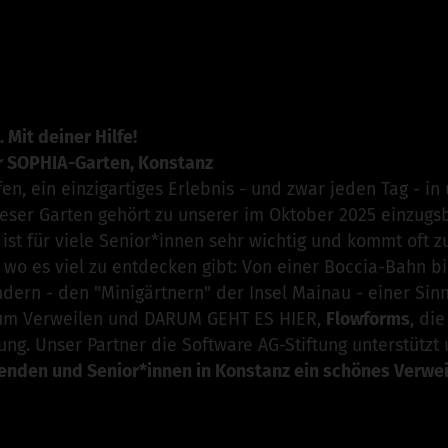
on Spitalstiftung Konstanz
ist für dieses Projekt verant
n
 Mit deiner Hilfe!
r SOPHIA-Garten, Konstanz
en, ein einzigartiges Erlebnis - und zwar jeden Tag - i
ieser Garten gehört zu unserer im Oktober 2025 einzugs
ist für viele Senior*innen sehr wichtig und kommt oft z
 wo es viel zu entdecken gibt: Von einer Boccia-Bahn 
dern - den "Minigärtnern" der Insel Mainau - einer Si
 zum Verweilen und DARUM GEHT ES HIER,
Flowforms
, di
ung. Unser Partner die Software AG-Stiftung unterstützt
penden und Senior*innen in Konstanz ein schönes Verwe