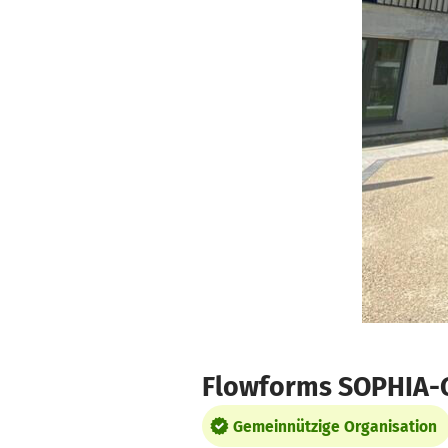
Zum Hauptinhalt springen
Erklärung zur Barrierefreiheit anzeigen
Flowforms SOPHIA-G
Gemeinnützige Organisation