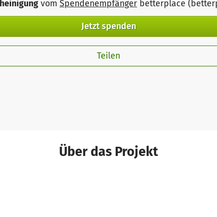
heinigung
vom
Spendenempfänger
betterplace (bette
Jetzt spenden
Teilen
Über das Projekt