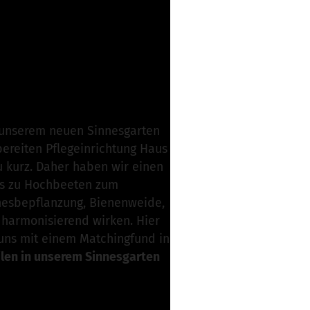
wortlich
n unserem neuen Sinnesgarten
bereiten Pflegeinrichtung Haus
u kurz. Daher haben wir einen
bis zu Hochbeeten zum
nnesbepflanzung, Bienenweide,
e harmonisierend wirken. Hier
 uns mit einem Matchingfund in
ilen in unserem Sinnesgarten