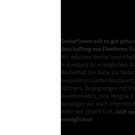
Rebecca Koellner v
Nachricht schreibe
Senior*innen soll es gut gehen.
Anschaffung von Flowforms fü
Wir möchten Senior*innen helf
in Konstanz zu ermöglichen. D
Weiherhof. Die Nähe zur Natur 
besonderen Garten konzipiert,
Gärtnern, Begegnungen mit Kin
Insektenhotels, eine Pergola
benötigen wir noch Unterstütz
Höhe von 20.000 EUR.
Jetzt s
ermöglichen!