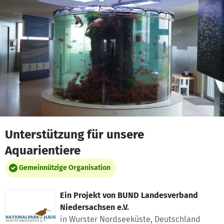
Zum Hauptinhalt springen
Erklärung zur Barrierefreiheit anzeigen
Unterstützung für unsere
Aquarientiere
Gemeinnützige Organisation
Ein Projekt von
BUND Landesverband
Niedersachsen e.V.
in Wurster Nordseeküste, Deutschland