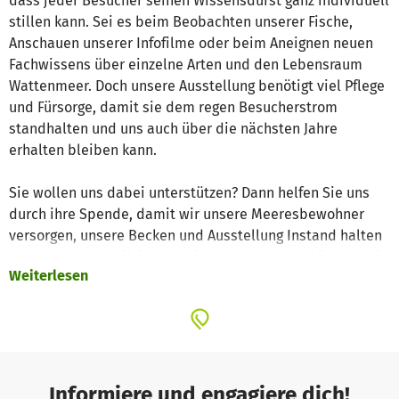
dass jeder Besucher seinen Wissensdurst ganz individuell
stillen kann. Sei es beim Beobachten unserer Fische,
Anschauen unserer Infofilme oder beim Aneignen neuen
Fachwissens über einzelne Arten und den Lebensraum
Wattenmeer. Doch unsere Ausstellung benötigt viel Pflege
und Fürsorge, damit sie dem regen Besucherstrom
standhalten und uns auch über die nächsten Jahre
erhalten bleiben kann.
Sie wollen uns dabei unterstützen? Dann helfen Sie uns
durch ihre Spende, damit wir unsere Meeresbewohner
versorgen, unsere Becken und Ausstellung Instand halten
und unsere Technik immer wieder verbessern können. Wir
Weiterlesen
freuen uns über Ihren Beitrag, damit nicht nur das Wissen
der kleinen und großen Besucher in unserem Haus immer
weiterwächst, sondern auch unsere Ausstellung selbst
immer bunter und vielfältiger werden kann.
Informiere und engagiere dich!