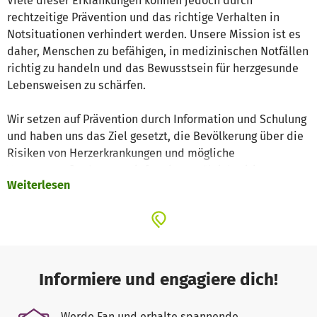
Viele dieser Erkrankungen können jedoch durch
rechtzeitige Prävention und das richtige Verhalten in
Notsituationen verhindert werden. Unsere Mission ist es
daher, Menschen zu befähigen, in medizinischen Notfällen
richtig zu handeln und das Bewusstsein für herzgesunde
Lebensweisen zu schärfen.
Wir setzen auf Prävention durch Information und Schulung
und haben uns das Ziel gesetzt, die Bevölkerung über die
Risiken von Herzerkrankungen und mögliche
Vorsorgemaßnahmen zu informieren. Gleichzeitig
Weiterlesen
vermitteln wir praktische Reanimationsfähigkeiten, damit
Menschen im Falle eines Herzstillstands sofort reagieren
und Leben retten können. Durch unsere Arbeit leisten wir
einen wichtigen Beitrag dazu, die Herzgesundheit in
unserer Gesellschaft zu verbessern und langfristig
Todesfälle und schwere Krankheitsverläufe zu verhindern.
Informiere und engagiere dich!
Herztöne Leipzig e.V. ist ein gemeinnütziger Verein, der auf
Werde Fan und erhalte spannende