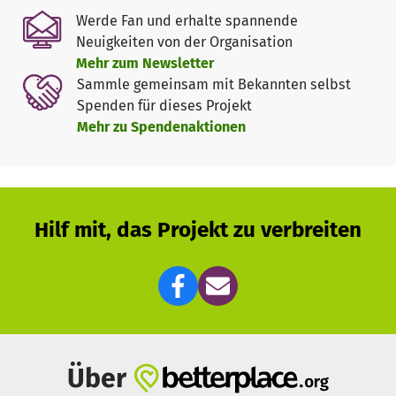
konnten durch die Förderung einen Arbeitsplatz finden –
Werde Fan und erhalte spannende
ein großer Erfolg!
Neuigkeiten von der Organisation
Weitere Informationen zur Einrichtung Emili Aregak
Mehr zum Newsletter
findest du unter
https://caritasaregak.org/
.
Sammle gemeinsam mit Bekannten selbst
Spenden für dieses Projekt
Warum wir jetzt deine Hilfe brauchen
Mehr zu Spendenaktionen
Ein entscheidender Bestandteil unserer Arbeit ist der
tägliche Transport: Viele Kinder kommen mit dem
Rollstuhl zu uns. Aktuell haben wir zwei Kleinbusse, die
unsere Schützlinge sicher von zu Hause ins Zentrum und
wieder zurück bringen. Doch die Nachfrage wächst – und
Hilf mit, das Projekt zu verbreiten
unsere Kapazitäten reichen nicht mehr aus.
Deshalb möchten wir einen weiteren Kleinbus anschaffen.
Die Kosten vor Ort betragen 15.000 €. Bereits 6.500 €
konnten wir sammeln – jetzt brauchen wir deine
Unterstützung, um das Ziel zu erreichen!
Jeder Beitrag zählt
Über
Mit deiner Spende schenkst du nicht nur Mobilität,