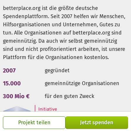
sondern Zugang zu Bildung, Teilhabe und Entwicklung. Hilf
betterplace.org ist die größte deutsche
uns, noch mehr Kinder und Jugendliche zu erreichen – und
Spendenplattform. Seit 2007 helfen wir Menschen,
gemeinsam Lebenswege zu verändern.
Hilfsorganisationen und Unternehmen, Gutes zu
Danke für deine Solidarität und Unterstützung!
tun. Alle Organisationen auf betterplace.org sind
gemeinnützig. Da auch wir selbst gemeinnützig
sind und nicht profitorientiert arbeiten, ist unsere
Plattform für die Organisationen kostenlos.
2007
gegründet
15.000
gemeinnützige Organisationen
300 Mio €
für den guten Zweck
Projekt teilen
Jetzt spenden