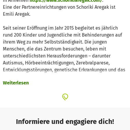
in Armenien
https://www.schorikiaregak.com/
.
Eine der Partnereinrichtungen von Schoriki Aregak ist
Emili Aregak.
Seit seiner Eröffnung im Jahr 2015 begleitet es jährlich
rund 200 Kinder und Jugendliche mit Behinderungen auf
ihrem Weg zu mehr Selbstständigkeit. Die jungen
Menschen, die das Zentrum besuchen, leben mit
unterschiedlichsten Herausforderungen – darunter
Autismus, Hörbeeinträchtigungen, Zerebralparese,
Entwicklungsstörungen, genetische Erkrankungen und das
Down-Syndrom.
Weiterlesen
Unser Ziel ist es, Lebenskompetenzen zu stärken und
Selbstständigkeit zu fördern. Kinder mit schweren
Behinderungen lernen bei uns beispielsweise,
selbstständig zu essen, sich anzuziehen oder zur Toilette
zu gehen. Jugendliche mit leichteren Einschränkungen
üben, öffentliche Verkehrsmittel zu nutzen und sich im
Informiere und engagiere dich!
Alltag zurechtzufinden. Schon 15 junge Erwachsene