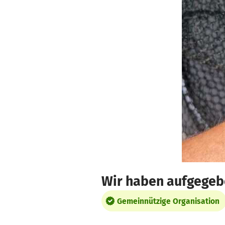
Zum Hauptinhalt springen
Erklärung zur Barrierefreiheit anzeigen
Wir haben aufgegebe
Gemeinnützige Organisation