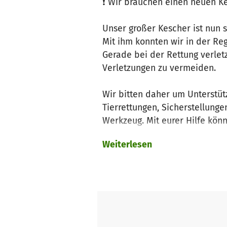
❗ Wir brauchen einen neuen K
Unser großer Kescher ist nun se
Mit ihm konnten wir in der Re
Gerade bei der Rettung verletz
Verletzungen zu vermeiden.
Wir bitten daher um Unterstütz
Tierrettungen, Sicherstellunge
Werkzeug. Mit eurer Hilfe kön
Weiterlesen
Vielen Dank,
Euer TSV-Neuss, auch im Namen