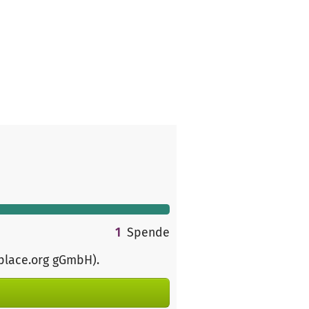
1
Spende
rplace.org gGmbH)
.