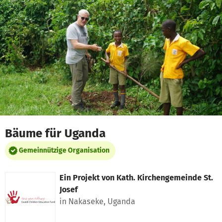
Zum Hauptinhalt springen
Erklärung zur Barrierefreiheit anzeigen
Bäume für Uganda
Gemeinnützige Organisation
Ein Projekt von
Kath. Kirchengemeinde St.
Josef
in Nakaseke, Uganda