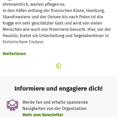
ehrenamtlich, warten pflegen es.
In den Häfen entlang der friesischen Küste, Hamburg,
Skandinaviens und der Ostsee bis nach Polen ist die
Kogge ein sehr geschätzter Gast und wird von vielen
Menschen wie auch von Prominenz besucht. Hier, vor der
Haustür, bietet sie Unterhaltung und Segelabenteuer in
historischem Couleur.
Die UBENA, allerdings, ist in die Jahre gekommen. Zurzeit
Weiterlesen
steht sie an Land. Ein Schaden am Unterwasserschiff wir
repariert. Um sie aber wieder sicher präsentieren zu
können, sind erhebliche Arbeiten an Deck erforderlich.
Hier sind die finanziellen Möglichkeiten des Vereins
überfordert. Jede Zuwendung ist herzlich willkommen.
Informiere und engagiere dich!
Werde Fan und erhalte spannende
Neuigkeiten von der Organisation
Mehr zum Newsletter