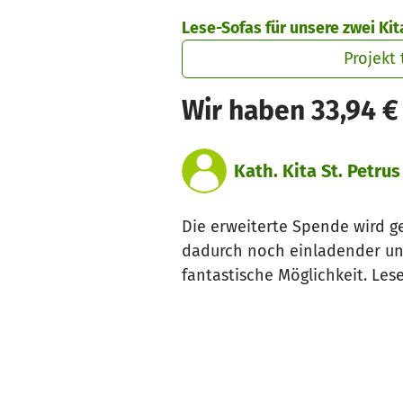
Zum Hauptinhalt springen
Erklärung zur Barrierefreiheit anzeigen
Lese-Sofas für unsere zwei Ki
Projekt 
Wir haben 33,94 
Kath. Kita St. Petr
Die erweiterte Spende wird g
dadurch noch einladender un
fantastische Möglichkeit. Les