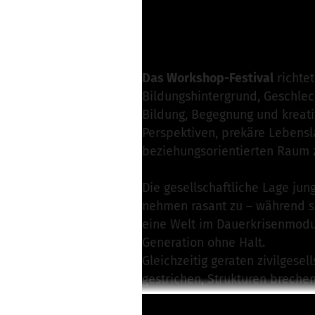
Sommer InKontakt e
Nachricht schreibe
Das Workshop-Festival
richtet
Bildungshintergrund, Geschlec
Bildung, Begegnung und kreat
Perspektiven, prekäre Lebensl
beziehungsorientierten Raum 
Die gesellschaftliche Lage ju
nehmen rasant zu – während si
eine Welt im Dauerkrisenmodus:
Generation ohne Halt.
Gleichzeitig geraten zivilgese
gestrichen, Strukturen breche
betroffen. Viele eingeplante 
Weiterlesen