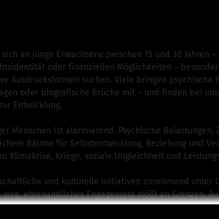
.V. von Sommer InKontakt e.V.
ist für dieses Projekt ve
n
 sich an junge Erwachsene zwischen 15 und 30 Jahren –
htsidentität oder finanziellen Möglichkeiten – besonder
ive Ausdrucksformen suchen. Viele bringen psychische 
agen oder biografische Brüche mit – und finden bei uns
zur Entwicklung.
nger Menschen ist alarmierend. Psychische Belastungen, 
chere Räume für Selbstentwicklung, Beziehung und Vert
 Klimakrise, Kriege, soziale Ungleichheit und Leistungs
llschaftliche und kulturelle Initiativen zunehmend unter
n weg, ehrenamtliches Engagement stößt an Grenzen. Auc
Fördermittel sind durch politische Sparmaßnahmen wegg