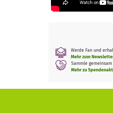
Wir glauben an die Kraft von B
Deshalb schaffen wir Bildung
gesellschaftliches Engagemen
Orte, an denen junge Mensche
Verantwortung übernehmen – f
Hilf mit, dass dieser Ort blei
Werde Fan und erhal
Das Festival wurde 2024 erfolg
Mehr zum Newslette
10 Tage intensives Miteinande
Sammle gemeinsam m
gemeinsamen Erforschen eine
Mehr zu Spendenakt
Jetzt geht es darum, das Festi
Unsere nächsten Schritte:
– Fehlende 7.077 € einwerben
– Offene Rechnungen begleiche
– Planungsstart für 2026