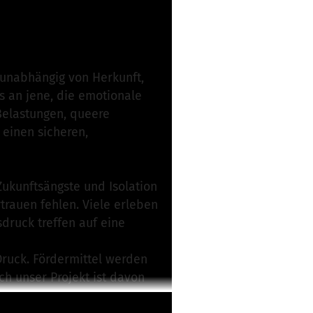
rantwortlich
 unabhängig von Herkunft,
s an jene, die emotionale
Belastungen, queere
 einen sicheren,
Zukunftsängste und Isolation
rauen fehlen. Viele erleben
druck treffen auf eine
 Druck. Fördermittel werden
h unser Projekt ist davon
efallen.