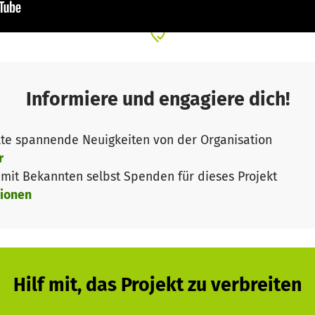
eziehung, Kreativität, Gemeinschaft und Bildung.
sräume, in denen Persönlichkeitsentwicklung, Beziehun
t zusammengehören. Räume jenseits von Bewertung, Ko
n sich sicher und verbunden fühlen können, sich ausdr
ür sich selbst und das große Ganze.
Informiere und engagiere dich!
bt – für junge Menschen. Für unsere gemeinsame Zukunft.
te spannende Neuigkeiten von der Organisation
reich durchgeführt:
r
r mit Workshops, Kunst, Körperarbeit, Gesprächsräumen
it Bekannten selbst Spenden für dieses Projekt
r neuen Beziehungskultur.
ionen
val finanziell abzuschließen und den Fortbestand zu sic
Hilf mit, das Projekt zu verbreiten
n (Honorare, Technik, Verpflegung, Logistik)