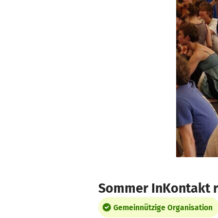
Zum Hauptinhalt springen
Erklärung zur Barrierefreiheit anzeigen
Sommer InKontakt r
Gemeinnützige Organisation