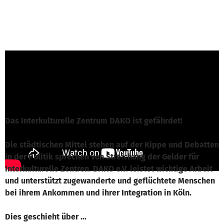
Yaël Koutouan von DAKO e.V.
ist für dieses
Projekt verantwortlich
Nachricht schreiben
Das Interkulturelle Zentrum DAKO ist gefährdet!
Die städtischen Mittel stehen auf der Kippe und Debatten
in der Politik sprechen von Streichung der Gelder für
Interkulturelle Zentren. DAKO e.V. leistet wichtige Arbeit
und unterstützt zugewanderte und geflüchtete Menschen
bei ihrem Ankommen und ihrer Integration in Köln.
Dies geschieht über ...