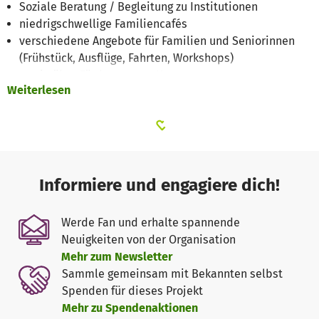
Soziale Beratung / Begleitung zu Institutionen
niedrigschwellige Familiencafés
verschiedene Angebote für Familien und Seniorinnen
(Frühstück, Ausflüge, Fahrten, Workshops)
sowie über Förderung von Kompetenzen
Weiterlesen
(Sprach-/Konversationskurse, Schwimm-/Radfahrkurse,
Computerkurse, Yogakurs, Walking-Gruppe)
YouTube Video:
Radfahrkurs für migrantische Frauen
https://youtu.be/MfbZi4iGNFo?si=yngLI2H65Om7L7bb
Informiere und engagiere dich!
Werde Fan und erhalte spannende
Unsere Angebote bieten zudem sichere Orte der
Neuigkeiten von der Organisation
interkulturellen Vernetzung.
Mehr zum Newsletter
Sammle gemeinsam mit Bekannten selbst
Deine Spende ermöglicht den Ausbau unseres
Spenden für dieses Projekt
bürgerschaftlichen Engagements.
Mehr zu Spendenaktionen