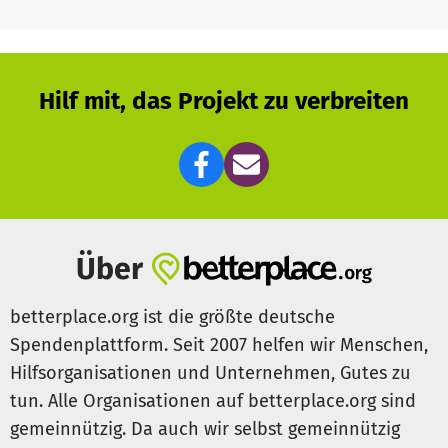
Ziel ist es Eigenmittel aufzubauen, um ...
Beratungs-, Begleitungs- und Projekt-Personal
unabhängig zu finanzieren, um das Interkulturelle
Zentrum erhalten zu können
Hilf mit, das Projekt zu verbreiten
weitere Angebote für Frauen / Mädchen zu schaffen
(Schwimm- & Radfahrkurse
=> Gesundheit, Sicherheit & Mobilität als "Femme-
Powerment" für ein starkes Miteinander in Communities
einen weiteren Raum anzumieten um Begegnung,
Über
soziale Vernetzung und Integration regelmäßig zu
ermöglichen
betterplace.org ist die größte deutsche
Spendenplattform. Seit 2007 helfen wir Menschen,
Besuche unsere Homepage:
www.dako-ev.de
Hilfsorganisationen und Unternehmen, Gutes zu
tun. Alle Organisationen auf betterplace.org sind
Schau mal auf Instagram vorbei:
gemeinnützig. Da auch wir selbst gemeinnützig
interkulturelles_zentrum_dako