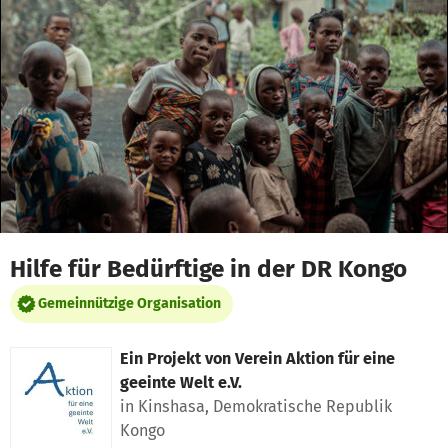
Zum Hauptinhalt springen
Erklärung zur Barrierefreiheit anzeigen
Hilfe für Bedürftige in der DR Kongo
Gemeinnützige Organisation
Ein Projekt von
Verein Aktion für eine
geeinte Welt e.V.
in Kinshasa, Demokratische Republik
Kongo