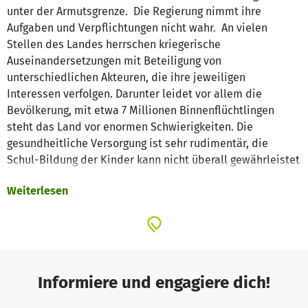
unter der Armutsgrenze. Die Regierung nimmt ihre
Aufgaben und Verpflichtungen nicht wahr. An vielen
Stellen des Landes herrschen kriegerische
Auseinandersetzungen mit Beteiligung von
unterschiedlichen Akteuren, die ihre jeweiligen
Interessen verfolgen. Darunter leidet vor allem die
Bevölkerung, mit etwa 7 Millionen Binnenflüchtlingen
steht das Land vor enormen Schwierigkeiten. Die
gesundheitliche Versorgung ist sehr rudimentär, die
Schul-Bildung der Kinder kann nicht überall gewährleistet
werden und das Bildungsniveau ist auf einem sehr
Weiterlesen
niedrigem Niveau. Die vielen Krisen verlangen vielerorts
nach dringender humanitärer Versorgung.
Die Fokolar-Bewegung möchte, mittels ihrer Organisation
AECOM, diesen Nöten Abhilfe schaffen und betreibt
deshalb seit 1991 viele soziale Projekte an verschiedenen
Orten des Landes. So sind in Kinshasa, Kikwit und Idiofa
Informiere und engagiere dich!
die Petite-Flamme Grund- und weiterführende Schulen