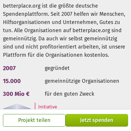
steht im Vordergrund. Die AECOM betreibt seit 2021 ein
betterplace.org ist die größte deutsche
Ausbildungszentrum für Geflüchtete. Im Moment sind
Spendenplattform. Seit 2007 helfen wir Menschen,
diese Ausbildungen gestoppt, wir suchen jedoch nach
Hilfsorganisationen und Unternehmen, Gutes zu
Wegen das wieder zu ermöglichen. Dadurch werden die
tun. Alle Organisationen auf betterplace.org sind
Geflüchteten befähigt eine erwerbbringende Tätigkeit
durchzuführen und somit ihren Lebensunterhalt zu
gemeinnützig. Da auch wir selbst gemeinnützig
garantieren.
sind und nicht profitorientiert arbeiten, ist unsere
Mit Ihrer Unterstützung können Sie dazu beitragen, dass
Plattform für die Organisationen kostenlos.
Kinder eine gute Schulbildung und ein nährstoffreiches
Essen erhalten, kranke bedürftige Menschen adäquat
2007
gegründet
medizinisch versorgt werden und geflüchtete Personen
humanitär unterstützt werden und mittels einer
15.000
gemeinnützige Organisationen
Ausbildung sich ihren Lebensunterhalt selbst
300 Mio €
für den guten Zweck
erwirtschaften können.
Projekt teilen
Jetzt spenden