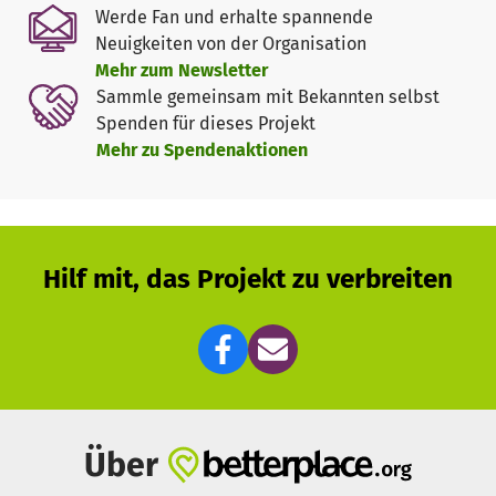
entstanden. Dort erhalten 3450 Kinder eine schulische
Werde Fan und erhalte spannende
Grundbildung für ihr Leben. Viele dieser Kinder kommen
Neuigkeiten von der Organisation
aus armen und benachteiligten Familien, sodass wir
Mehr zum Newsletter
versuchen auch Essen kostenlos auszugeben und
Sammle gemeinsam mit Bekannten selbst
Lehrmaterial zur Verfügung zu stellen.
Spenden für dieses Projekt
In Kinshasa und Lubumbashi betreiben wir 2
Mehr zu Spendenaktionen
Krankenhäuser, die versuchen die medizinische
Versorgung, auch von sozial schlecht gestellten Personen
zu garantieren. Dazu gibt es einen Fond aus dem diesen
Menschen geholfen werden kann um die verursachten
Kosten zu bezahlen.
Hilf mit, das Projekt zu verbreiten
Der Osten des Landes leidet seit 30 Jahren unter
kriegerischen Auseinandersetzungen. Immer wieder
zwingen Rebellengruppen die Bewohner ihre Häuser und
Äcker zu verlassen und in die Stadt Goma zu fliehen um
dort Schutz zu suchen. Diese ist seit Januar 2025 nach
kriegerischen Auseinandersetzungen, zusammen mit der
ganzen Region Kivu, von den Rebellen eingenommen
Über
worden. Humanitäre Hilfe wird dringend gebraucht und