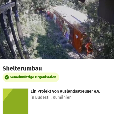
Zum Hauptinhalt springen
Erklärung zur Barrierefreiheit anzeigen
Shelterumbau
Gemeinnützige Organisation
Ein Projekt von
Auslandsstreuner e.V.
in Budesti , Rumänien