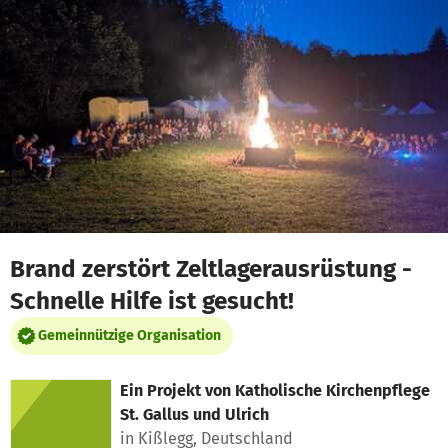
Zum Hauptinhalt springen
Erklärung zur Barrierefreiheit anzeigen
Brand zerstört Zeltlagerausrüstung -
Schnelle Hilfe ist gesucht!
Gemeinnützige Organisation
Ein Projekt von
Katholische Kirchenpflege
St. Gallus und Ulrich
in Kißlegg, Deutschland