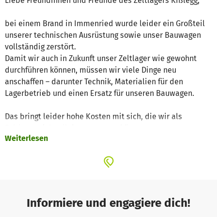
Liebe Freundinnen und Freunde des Zeltlagers Kißlegg,
bei einem Brand in Immenried wurde leider ein Großteil
unserer technischen Ausrüstung sowie unser Bauwagen
vollständig zerstört.
Damit wir auch in Zukunft unser Zeltlager wie gewohnt
durchführen können, müssen wir viele Dinge neu
anschaffen – darunter Technik, Materialien für den
Lagerbetrieb und einen Ersatz für unseren Bauwagen.
Das bringt leider hohe Kosten mit sich, die wir als
Zeltlager nicht alleine stemmen können.
Weiterlesen
Daher freuen wir uns über jede finanzielle Unterstützung,
die uns hilft, das Lager weiterhin für Kinder und
Jugendliche möglich zu machen.
Vielen Dank für eure Hilfe und Unterstützung!
Informiere und engagiere dich!