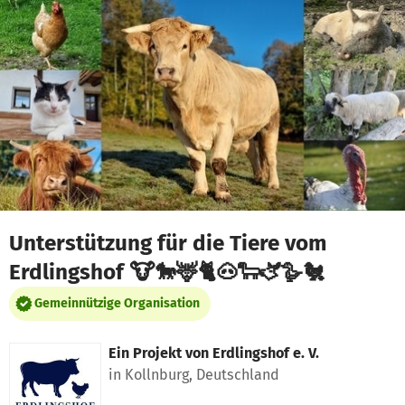
Zum Hauptinhalt springen
Erklärung zur Barrierefreiheit anzeigen
Unterstützung für die Tiere vom
Erdlingshof 🐮🐎🦌🐈🐽🐑🫏🪿🐔
Gemeinnützige Organisation
Ein Projekt von
Erdlingshof e. V.
in Kollnburg, Deutschland