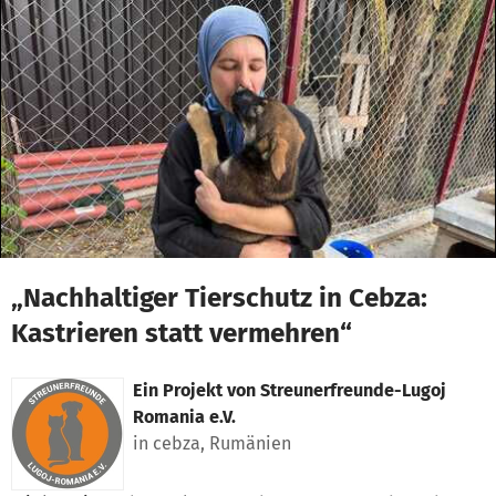
Zum Hauptinhalt springen
Erklärung zur Barrierefreiheit anzeigen
„Nachhaltiger Tierschutz in Cebza:
Kastrieren statt vermehren“
Ein Projekt von
Streunerfreunde-Lugoj
Romania e.V.
in cebza, Rumänien