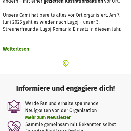
ändern – mit einer
gezielten Kastrationsaktion
vor Ort.
Unsere Cami hat bereits alles vor Ort organisiert. Am 7.
Juni 2025 geht es wieder nach Lugoj - unser 3.
Streunerfreunde-Lugoj Romania Einsatz in diesem Jahr.
💉
Deine Spende hilft konkret dabei,
Weiterlesen
Streunerkatzen und -hunde rund um das Kloster
kastrieren zu lassen
unnötiges Leid durch unkontrollierte Vermehrung zu
verhindern
medizinische Versorgung & Nachsorge zu sichern
Informiere und engagiere dich!
Werde Fan und erhalte spannende
1 Kastration kostes ca. 30 €
Neuigkeiten von der Organisation
Mehr zum Newsletter
Mit jeder Spende können wir mehr Tiere versorgen – und
Sammle gemeinsam mit Bekannten selbst
langfristig Tierleid verhindern.