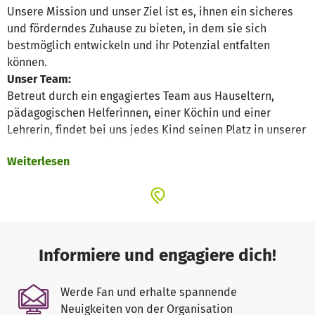
Unsere Mission und unser Ziel ist es, ihnen ein sicheres
und förderndes Zuhause zu bieten, in dem sie sich
bestmöglich entwickeln und ihr Potenzial entfalten
können.
Unser Team:
Betreut durch ein engagiertes Team aus Hauseltern,
pädagogischen Helferinnen, einer Köchin und einer
Lehrerin, findet bei uns jedes Kind seinen Platz in unserer
großen Kinderhausfamilie.
Weiterlesen
Alle Kinder besuchen eine lokale Schule und erhalten
somit die Chance, auch im Erwachsenenalter ein
selbstbestimmtes Leben führen zu können.
Bildung und persönliche Entwicklung:
Bildung zeigt sich bei uns nicht nur in Schulzeugnissen,
sondern auch in der Fähigkeit, selbstständig,
Informiere und engagiere dich!
selbstbewusst und respektvoll mit sich selbst, anderen
und den Traditionen einer Gemeinschaft umzugehen.
Werde Fan und erhalte spannende
Unser pädagogischer Anspruch basiert auf der Achtung
Neuigkeiten von der Organisation