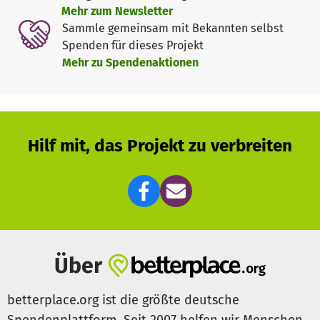
der Herkunft, Religion und Kaste jedes einzelnen Kindes
Mehr zum Newsletter
und fördert dadurch sowohl die soziale Entwicklung und
Sammle gemeinsam mit Bekannten selbst
Kompetenzen unserer Kinder als auch des Kinderhauses
Spenden für dieses Projekt
insgesamt.
Mehr zu Spendenaktionen
Unsere weitere Begleitung:
Wenn die Jugendlichen 18 Jahre alt werden, müssen sie
gemäß den Vorgaben der nepalesischen Regierung das
Kinderhaus verlassen, was meist noch während ihrer
Schulzeit geschieht. Auch nach ihrem Auszug begleiten wir
Hilf mit, das Projekt zu verbreiten
sie weiterhin und betreuen sie als „externe“ Kinder mit.
Alle Kinder bekommen die Möglichkeit, die Schule bis
zum Abitur zu besuchen. Zudem unterstützen wir sie bei
der Berufsausbildung oder einem Studium. Denn unser
klares Ziel ist es, ihnen eine nachhaltige Perspektive zu
bieten.
Was Sie für uns tun können:
Über
Zur Finanzierung unserer Arbeit sind wir auf Spenden und
Patenschaften angewiesen. Für die Betreuung eines
betterplace.org ist die größte deutsche
Kindes im Kinderhaus inklusive Schule und Unterbringung