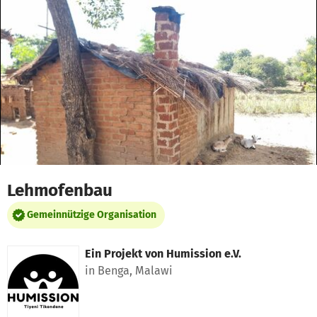
Zum Hauptinhalt springen
Erklärung zur Barrierefreiheit anzeigen
Lehmofenbau
Gemeinnützige Organisation
Ein Projekt von
Humission e.V.
in Benga, Malawi