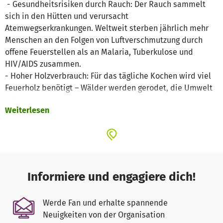
- Gesundheitsrisiken durch Rauch: Der Rauch sammelt
sich in den Hütten und verursacht
Atemwegserkrankungen. Weltweit sterben jährlich mehr
Menschen an den Folgen von Luftverschmutzung durch
offene Feuerstellen als an Malaria, Tuberkulose und
HIV/AIDS zusammen.
- Hoher Holzverbrauch: Für das tägliche Kochen wird viel
Feuerholz benötigt – Wälder werden gerodet, die Umwelt
leidet.
Weiterlesen
- Verbrennungsgefahr: Vor allem kleine Kinder verletzen
sich regelmäßig an den offenen Flammen.
Unsere Lösung: der Lehmofen von humission e.V.:
Gemeinsam mit dem deutschen Entwickler Florian Klaus
hat humission einen langlebigen, einfach zu bauenden
Informiere und engagiere dich!
Lehmofen etabliert, der in der Region Benga verbreitet
wird. Der Ofen:
Werde Fan und erhalte spannende
Neuigkeiten von der Organisation
- leitet den Rauch nach außen – deutlich weniger