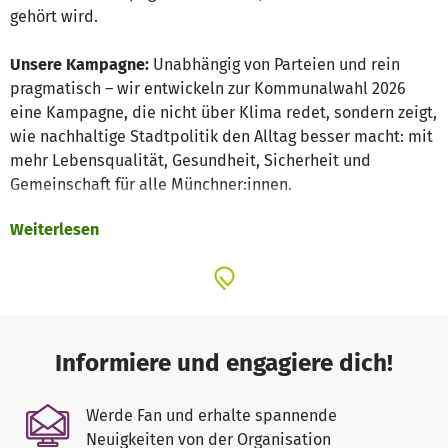
gehört wird.
Unsere Kampagne:
Unabhängig von Parteien und rein
pragmatisch – wir entwickeln zur Kommunalwahl 2026
eine Kampagne, die nicht über Klima redet, sondern zeigt,
wie nachhaltige Stadtpolitik den Alltag besser macht: mit
mehr Lebensqualität, Gesundheit, Sicherheit und
Gemeinschaft für alle Münchner:innen.
Weiterlesen
Unsere Mittel:
Projekte, die schon heute funktionieren –
von autofreien Kiezen bis zu solidarischem Wohnen. Wir
machen diese sicht- und erlebbar, leiten daraus konkrete
Forderungen an die Stadtpolitik ab und bringen diese mit
kreativen Aktionen, Social Media, Events und politischem
Druck in den Wahlkampf.
Informiere und engagiere dich!
Werde Fan und erhalte spannende
Neuigkeiten von der Organisation