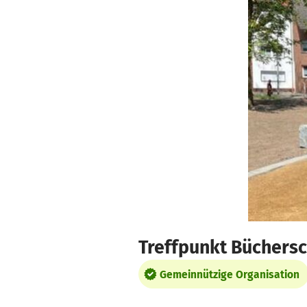
Zum Hauptinhalt springen
Erklärung zur Barrierefreiheit anzeigen
Treffpunkt Büchersc
Gemeinnützige Organisation