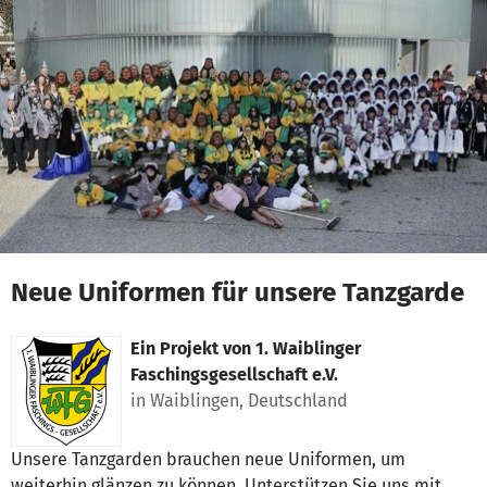
Zum Hauptinhalt springen
Erklärung zur Barrierefreiheit anzeigen
Neue Uniformen für unsere Tanzgarde
Ein Projekt von
1. Waiblinger
Faschingsgesellschaft e.V.
in Waiblingen, Deutschland
Unsere Tanzgarden brauchen neue Uniformen, um
weiterhin glänzen zu können. Unterstützen Sie uns mit