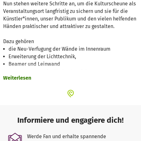
Nun stehen weitere Schritte an, um die Kulturscheune als
Veranstaltungsort langfristig zu sichern und sie für die
Künstler*innen, unser Publikum und den vielen helfenden
Händen praktischer und attraktiver zu gestalten.
Dazu gehören
die Neu-Verfugung der Wände im Innenraum
Erweiterung der Lichttechnik,
Beamer und Leinwand
Verbesserungen im Thekenbereich
Weiterlesen
Unter den o.g. Punkten ist die Neu-Verfugung der
Kulturscheune der bedeutsamste Schritt, weil von deren
Realisierung die Erlaubnis für die dauerhafte öffentliche
Nutzung der Kulturscheune verbunden ist. Die
Lichttechnik im Bühnenbereich ist für Teile der Bühne
Informiere und engagiere dich!
unzureichend. Bereiche der Bühne in den jeweiligen
Seitenbereichen sind nur unzureichend beleuchtet, was
Werde Fan und erhalte spannende
für unsere Theatercompagnie, aber auch für Bigbands ein