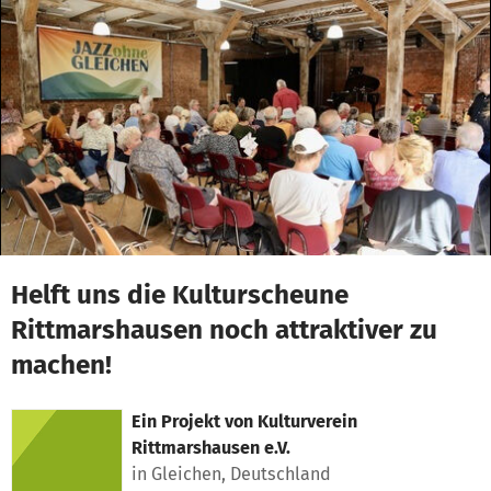
Zum Hauptinhalt springen
Erklärung zur Barrierefreiheit anzeigen
Helft uns die Kulturscheune
Rittmarshausen noch attraktiver zu
machen!
Ein Projekt von
Kulturverein
Rittmarshausen e.V.
in Gleichen, Deutschland