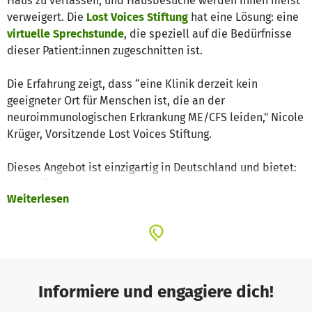
Haus zu verlassen, und Hausbesuche werden ihnen meist
verweigert. Die
Lost Voices Stiftung
hat eine Lösung: eine
virtuelle Sprechstunde
, die speziell auf die Bedürfnisse
dieser Patient:innen zugeschnitten ist.
Die Erfahrung zeigt, dass “eine Klinik derzeit kein
geeigneter Ort für Menschen ist, die an der
neuroimmunologischen Erkrankung ME/CFS leiden," Nicole
Krüger, Vorsitzende Lost Voices Stiftung.
Dieses Angebot ist einzigartig in Deutschland und bietet:
✅
Fachärztliche Beratung
von zu Hause aus, reizarm und
Weiterlesen
personalisiert,
✅
Individuelle Therapieansätze
, abgestimmt auf die
Krankheit,
✅
Mehr Lebensqualitä
t für Menschen, die sonst keine
Hilfe erhalten.
Informiere und engagiere dich!
Doch wir brauchen Unterstützung!