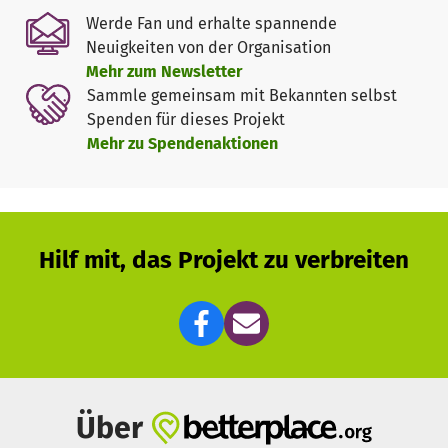
Die Anschubfinanzierung ist ausgelaufen, und die
Werde Fan und erhalte spannende
Nachfrage wächst stetig. Damit wir weiterhin helfen
Neuigkeiten von der Organisation
können, benötigen wir monatlich 3.000 Euro.
Mehr zum Newsletter
Sammle gemeinsam mit Bekannten selbst
Jede Spende hilft!
Spenden für dieses Projekt
Allein 2024 konnten 112 Termine stattfinden – ein klares
Mehr zu Spendenaktionen
Zeichen für den enormen Bedarf. Jetzt ist es Zeit, zu
handeln!
🌟 Ihre Unterstützung schenkt schwer erkrankten
Menschen medizinische Hilfe und Hoffnung.
Hilf mit, das Projekt zu verbreiten
➡
Spenden Sie jetzt über unsere Plattform auf
betterplace!
Vielen Dank für Ihre Solidarität! 💙
Lost Voices Stiftung
Über