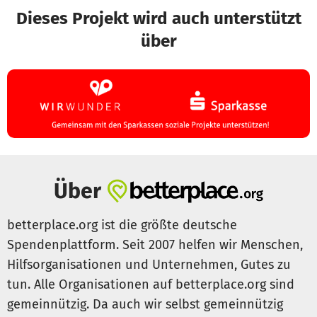
Dieses Projekt wird auch unterstützt
über
Gesundheit
: Sportliche Betätigung hilft nicht nur der
physischen Gesundheit, sondern hat auch positive
Auswirkungen auf das seelische Wohlbefinden.
Der Gemeinschaftsgeist
: Das gemeinsame Ziel, den
Lauf zu meistern, verbindet die Mädchen und schafft
ein Gefühl der Zugehörigkeit.
Über
Ihre Unterstützung zählt!
betterplace.org ist die größte deutsche
Die Spendengelder, die wir durch diesen Aufruf sammeln,
Spendenplattform. Seit 2007 helfen wir Menschen,
fließen direkt in Freizeit- und Bildungsangebote für
Hilfsorganisationen und Unternehmen, Gutes zu
unsere jungen Frauen. Aufgrund ihrer Lebenssituation sind
tun. Alle Organisationen auf betterplace.org sind
sie oft benachteiligt und haben keinen Zugang zu
wichtigen Ressourcen, die für ihre persönliche und soziale
gemeinnützig. Da auch wir selbst gemeinnützig