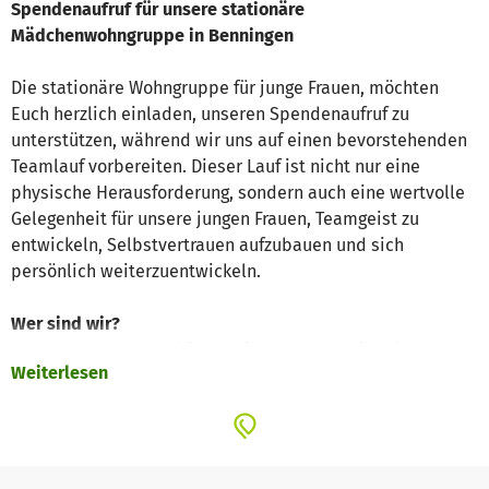
Spendenaufruf für unsere stationäre
Mädchenwohngruppe in Benningen
Die stationäre Wohngruppe für junge Frauen, möchten
Euch herzlich einladen, unseren Spendenaufruf zu
unterstützen, während wir uns auf einen bevorstehenden
Teamlauf vorbereiten. Dieser Lauf ist nicht nur eine
physische Herausforderung, sondern auch eine wertvolle
Gelegenheit für unsere jungen Frauen, Teamgeist zu
entwickeln, Selbstvertrauen aufzubauen und sich
persönlich weiterzuentwickeln.
Wer sind wir?
Unsere Wohngruppe bietet 6 jungen Frauen im Alter
Weiterlesen
zwischen 13 – 21 Jahren einen sicheren Raum, in dem sie
sich entfalten und stärken können. Viele von ihnen haben
schwierige Lebensumstände hinter sich, sei es durch
familiäre Konflikte, soziale Benachteiligungen oder
Umstände, die sie gezwungen haben, in einer solchen