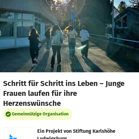
Zum Hauptinhalt springen
Erklärung zur Barrierefreiheit anzeigen
Schritt für Schritt ins Leben – Junge
Frauen laufen für ihre
Herzenswünsche
Gemeinnützige Organisation
Ein Projekt von
Stiftung Karlshöhe
Ludwigsburg