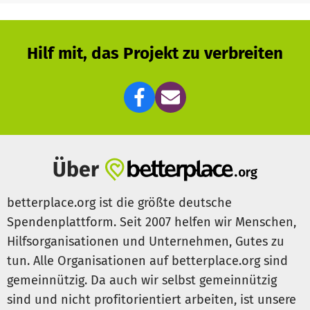
einander Kraft und Hoffnung spenden.
👉 Zu unseren Geschichten
Hilf mit, das Projekt zu verbreiten
Mit unseren digitalen Veranstaltungen helfen wir
Betroffenen dabei, sich nicht allein zu fühlen und
Unterstützung zu finden. Zum Beispiel mit hilfreichen
Ratschlägen und Informationen zum Thema Ernährung,
kurzen Yoga-Einheiten für Patienten oder kreativen
Auszeiten, um einfach mal abzuschalten.
Über
👉 Zu unseren Veranstaltungen
betterplace.org ist die größte deutsche
Spendenplattform. Seit 2007 helfen wir Menschen,
Mit Pathly möchten wir nicht nur informieren, sondern
Hilfsorganisationen und Unternehmen, Gutes zu
auch eine digitale Gemeinschaft aufbauen, die zeigt: Du
tun. Alle Organisationen auf betterplace.org sind
bist nicht allein. Bei Pathly sind wir füreinander da – mit
Mut, Verständnis und einem gemeinsamen Ziel: den Alltag
gemeinnützig. Da auch wir selbst gemeinnützig
mit Krebs zu meistern.
sind und nicht profitorientiert arbeiten, ist unsere