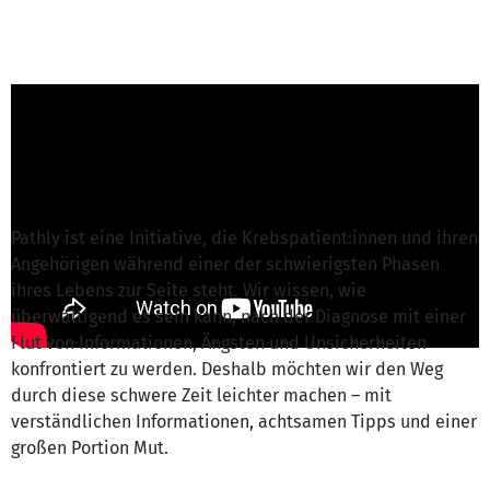
Rebecca Kremer von Pathly e.V.
ist für dieses
Projekt verantwortlich
Nachricht schreiben
Pathly ist eine Initiative, die Krebspatient:innen und ihren
Angehörigen während einer der schwierigsten Phasen
ihres Lebens zur Seite steht. Wir wissen, wie
überwältigend es sein kann, nach der Diagnose mit einer
Flut von Informationen, Ängsten und Unsicherheiten
konfrontiert zu werden. Deshalb möchten wir den Weg
durch diese schwere Zeit leichter machen – mit
verständlichen Informationen, achtsamen Tipps und einer
großen Portion Mut.