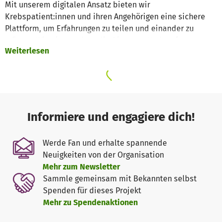
Mit unserem digitalen Ansatz bieten wir
Krebspatient:innen und ihren Angehörigen eine sichere
Plattform, um Erfahrungen zu teilen und einander zu
stützen. Wir wissen, dass die Diagnose Krebs oft
Weiterlesen
überfordernd sein kann und man sich alleingelassen fühlt,
deshalb schaffen wir eine Community, in der jede:r sich
verstanden fühlt. Dabei setzen wir auf einfache,
verständliche Sprache, frei von Stigmen und
medizinischem Fachjargon.
Informiere und engagiere dich!
👉 Zu unseren Wegweisern
📖 Zu unseren Magazinen
Werde Fan und erhalte spannende
Neuigkeiten von der Organisation
Neben der Vernetzung fördern wir den offenen Austausch
Mehr zum Newsletter
ohne Tabus. Durch unsere Plattform brechen wir das
Sammle gemeinsam mit Bekannten selbst
Schweigen rund um Krebs und ermöglichen es
Spenden für dieses Projekt
Betroffenen, ihre Geschichten zu erzählen, ohne Angst vor
Mehr zu Spendenaktionen
Stigmatisierung oder Vorurteilen. Wir stärken das digitale
Miteinander, indem wir Menschen zusammenbringen, die