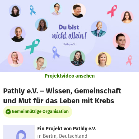
Zum Hauptinhalt springen
Erklärung zur Barrierefreiheit anzeigen
Projektvideo ansehen
Pathly e.V. – Wissen, Gemeinschaft
und Mut für das Leben mit Krebs
Gemeinnützige Organisation
Ein Projekt von
Pathly e.V.
in Berlin, Deutschland