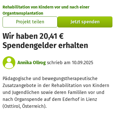
Zum Hauptinhalt springen
Erklärung zur Barrierefreiheit anzeigen
Rehabilitation von Kindern vor und nach einer
Organtransplantation
Projekt teilen
Jetzt spenden
Wir haben 20,41 €
Spendengelder erhalten
Annika Ollrog
schrieb am 10.09.2025
Pädagogische und bewegungstherapeutische
Zusatzangebote in der Rehabilitation von Kindern
und Jugendlichen sowie deren Famililen vor und
nach Organspende auf dem Ederhof in Lienz
(Osttirol, Österreich).