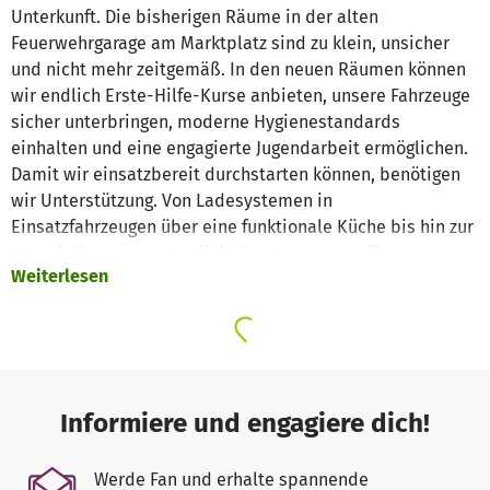
Unterkunft. Die bisherigen Räume in der alten
Feuerwehrgarage am Marktplatz sind zu klein, unsicher
und nicht mehr zeitgemäß. In den neuen Räumen können
wir endlich Erste-Hilfe-Kurse anbieten, unsere Fahrzeuge
sicher unterbringen, moderne Hygienestandards
einhalten und eine engagierte Jugendarbeit ermöglichen.
Damit wir einsatzbereit durchstarten können, benötigen
wir Unterstützung. Von Ladesystemen in
Einsatzfahrzeugen über eine funktionale Küche bis hin zur
Materiallagerung oder digitaler Ausstattung für
Weiterlesen
Schulungen – viele Ausgaben sind notwendig, um
ehrenamtliche Hilfe vor Ort effektiv und nachhaltig leisten
zu können.
💡
Wir finanzieren diese Ausstattung aus Spenden – ob
über unser Spendenkonto, das Betterplace-Projekt für
Informiere und engagiere dich!
Teilbedarfe oder durch Sachspenden und handwerkliche
Hilfe.
Werde Fan und erhalte spannende