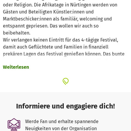
oder Religion. Die Afrikatage in Nürtingen werden von
Gästen und Beteiligten Künstler:innen und
Marktbeschicker:innen als familiär, welcoming und
entspannt gepriesen. Das wollen wir auch so
beibehalten.
Wir verlangen keinen Eintritt für das 4-tägige Festival,
damit auch Geflüchtete und Familien in finanziell
prekären Lagen das Festival genießen können. Das bunte
Programm für Klein und Groß, die Angebote für Kinder, die
Weiterlesen
vielen Infostände von gemeinnützigen Projekten,
Livemusik, leckeres Essen geben den Gästen einen
kleinen und bunten Einblick in die Vielfalt des großen
Kontinents in Europas Nachbarschaft.
Deien Spende hilft uns, dass die Afrikatage auch 2025
erfolgreich interkulturelle Begenungen gelingen lassen.
Informiere und engagiere dich!
Werde Fan und erhalte spannende
Neuigkeiten von der Organisation