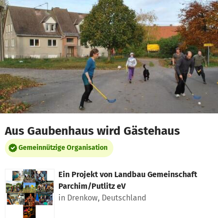
Zum Hauptinhalt springen
Erklärung zur Barrierefreiheit anzeigen
Aus Gaubenhaus wird Gästehaus
Gemeinnützige Organisation
Ein Projekt von
Landbau Gemeinschaft
Parchim/Putlitz eV
in Drenkow, Deutschland