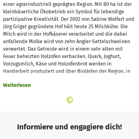
einer agrarindustriell geprägten Region. Mit 80 ha ist der
kleinbäuerliche Ökobetrieb ein Symbol für lebendige
partizipative Kreativität. Der 2002 von Sabine Wolfart und
Jörg Grigat gegründete Hof hält heute 25 Milchkühe. Die
Milch wird in der Hofkäserei verarbeitet und die dabei
anfallende Molke wird von zehn Angler-Sattelschweinen
verwertet. Das Getreide wird in einem sehr alten mit
Feuer beheizten Holzofen verbacken. Quark, Joghurt,
Vorzugsmilch, Käse und Holzofenbrot werden in
Handarbeit produziert und über Bioläden der Region, in
Berlin, sowie über Wochenmärkte und im Hofladen
Weiterlesen
vermarktet.
Das Gaubenhaus ist ein leerstehendes Nachbargebäude,
das sich als Gästehaus hervorragend eignet. Deswegen
möchten wir unserem gemeinnützigen Kulturverein
ermöglichen, das Gebäude zu kaufen. Im Anschluss
werden wir mit Hilfe von workcamps und einigen
Informiere und engagiere dich!
Handwerkern der Region das Gebäude sanieren und für
die Unterbringung von Jugendgruppen herrichten. Das