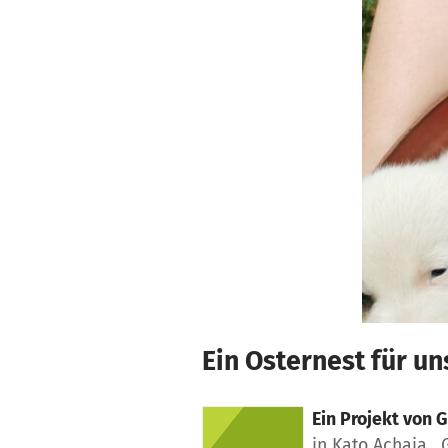
Zum Hauptinhalt springen
Erklärung zur Barrierefreiheit anzeigen
Ein Osternest für u
Ein Projekt von
G
in Kato Achaia ,