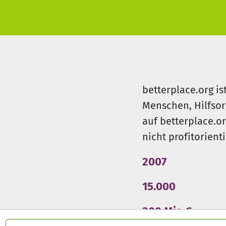
betterplace.org is
Menschen, Hilfsor
auf betterplace.o
nicht profitorient
2007
15.000
300 Mio €