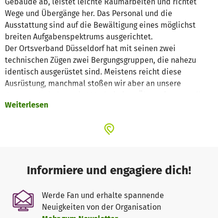
Gebäude ab, leistet leichte Räumarbeiten und richtet
Wege und Übergänge her. Das Personal und die
Ausstattung sind auf die Bewältigung eines möglichst
breiten Aufgabenspektrums ausgerichtet.
Der Ortsverband Düsseldorf hat mit seinen zwei
technischen Zügen zwei Bergungsgruppen, die nahezu
identisch ausgerüstet sind. Meistens reicht diese
Ausrüstung, manchmal stoßen wir aber an unsere
Grenzen. So haben wir 2024 bei einer Übung festgestellt,
Weiterlesen
dass der Abbruchhammer auf dem Fahrzeug nicht stark
genug ist, um einen Deckendurchbruch in weniger als 4
Stunden herzustellen. 4 Stunden, in denen eine verletzte
Person auf Hilfe warten müsste.
Das wollen wir ändern und mit Mitteln des Helfervereines
stärkeres Gerät anschaffen. Die neuen Abbruchhammer
Informiere und engagiere dich!
sollen deutlich mehr Kraft besitzen und uns helfen,
verschüttete Menschen schneller befreien zu können.
Werde Fan und erhalte spannende
Neuigkeiten von der Organisation