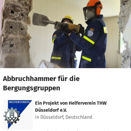
Zum Hauptinhalt springen
Erklärung zur Barrierefreiheit anzeigen
Abbruchhammer für die
Bergungsgruppen
Ein Projekt von
Helferverein THW
Düsseldorf e.V.
in Düsseldorf, Deutschland