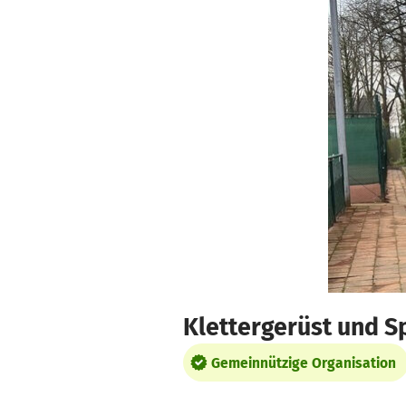
Zum Hauptinhalt springen
Erklärung zur Barrierefreiheit anzeigen
Klettergerüst und S
Gemeinnützige Organisation