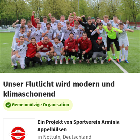
Zum Hauptinhalt springen
Erklärung zur Barrierefreiheit anzeigen
Unser Flutlicht wird modern und
klimaschonend
Gemeinnützige Organisation
Ein Projekt von
Sportverein Arminia
Appelhülsen
in Nottuln, Deutschland