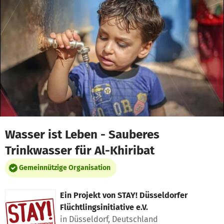
Zum Hauptinhalt springen
Erklärung zur Barrierefreiheit anzeigen
Wasser ist Leben - Sauberes
Trinkwasser für Al-Khiribat
Gemeinnützige Organisation
Ein Projekt von
STAY! Düsseldorfer
Flüchtlingsinitiative e.V.
in Düsseldorf, Deutschland