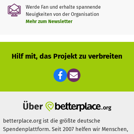
Werde Fan und erhalte spannende
Gesamtkosten: 24.600 Euro
Neuigkeiten von der Organisation
Mehr zum Newsletter
Brunnenbohrung und Ausrüstung: 10.000 Euro
Pumpen- und Filtersysteme: 11.000 Euro
Solarbetriebenes Energiesystem: 3.600 Euro
Hilf mit, das Projekt zu verbreiten
Die Wirkung Ihrer Spende:
Gesunde Perspektiven: Sauberes Wasser reduziert
Krankheiten und rettet Leben.
Über
Stärkung von Frauen und Kindern: Keine stundenlangen
Wege mehr, um Wasser zu holen.
betterplace.org ist die größte deutsche
Spendenplattform. Seit 2007 helfen wir Menschen,
Langfristige Veränderung: Ein nachhaltiges Projekt mit