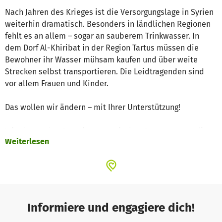
Nach Jahren des Krieges ist die Versorgungslage in Syrien
weiterhin dramatisch. Besonders in ländlichen Regionen
fehlt es an allem – sogar an sauberem Trinkwasser. In
dem Dorf Al-Khiribat in der Region Tartus müssen die
Bewohner ihr Wasser mühsam kaufen und über weite
Strecken selbst transportieren. Die Leidtragenden sind
vor allem Frauen und Kinder.
Das wollen wir ändern – mit Ihrer Unterstützung!
Wir planen den Bau eines artesischen Brunnens, um die
Weiterlesen
Trinkwasserversorgung in Al-Khiribat nachhaltig zu
sichern. Rund 600 Familien (etwa 2.500 Menschen)
erhalten dadurch direkten Zugang zu sauberem Wasser –
ein enormer Schritt zur Verbesserung der
Lebensbedingungen.
Informiere und engagiere dich!
Das Projekt im Überblick: