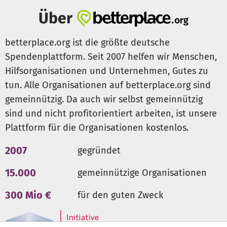
Einzelpersonen
Über
So wirkt Tilda dort, wo Betroffene sonst allein gelassen
würden.
betterplace.org ist die größte deutsche
Spendenplattform. Seit 2007 helfen wir Menschen,
Da die Nachfrage enorm hoch ist und wir möglichst vielen
Hilfsorganisationen und Unternehmen, Gutes zu
Betroffenen helfen wollten, ist der Fonds nun fast
tun. Alle Organisationen auf betterplace.org sind
ausgeschöpft.
Damit Menschen, die von geschlechtsspezifischer Gewalt
gemeinnützig. Da auch wir selbst gemeinnützig
betroffen sind, auch 2026 wieder direkt Geld für dringend
sind und nicht profitorientiert arbeiten, ist unsere
notwendige Ausgaben erhalten können, brauchen wir
Plattform für die Organisationen kostenlos.
dich!
Deine Spende zeigt nicht nur Solidarität, sie macht
2007
gegründet
unmittelbare, konkrete Hilfe möglich.
Jeder Beitrag wirkt:
15.000
gemeinnützige Organisationen
• 25 € – z. B. eine sichere Fahrt zu einer Beratungsstelle
300 Mio €
für den guten Zweck
oder Unterkunft
• 90 € – z. B. eine wichtige Therapiesitzung
• 250 € – z. B. ein paar Nächte in einer sicheren Unterkunft