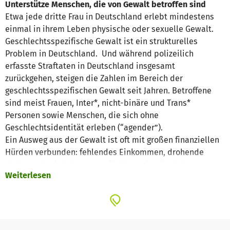
Unterstütze Menschen, die von Gewalt betroffen sind
Etwa jede dritte Frau in Deutschland erlebt mindestens
einmal in ihrem Leben physische oder sexuelle Gewalt.
Geschlechtsspezifische Gewalt ist ein strukturelles
Problem in Deutschland. Und während polizeilich
erfasste Straftaten in Deutschland insgesamt
zurückgehen, steigen die Zahlen im Bereich der
geschlechtsspezifischen Gewalt seit Jahren. Betroffene
sind meist Frauen, Inter*, nicht-binäre und Trans*
Personen sowie Menschen, die sich ohne
Geschlechtsidentität erleben (“agender”).
Ein Ausweg aus der Gewalt ist oft mit großen finanziellen
Hürden verbunden: fehlendes Einkommen, drohende
Wohnungslosigkeit, Kosten für Therapie, Kinderbetreuung
Weiterlesen
oder rechtliche Hilfe.
Staatliche Angebote reichen häufig nicht aus oder
kommen zu spät.
Unsere Lösung: Der Tilda-Fonds