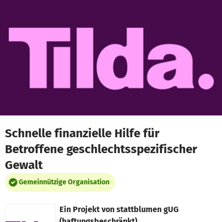
Zum Hauptinhalt springen
Erklärung zur Barrierefreiheit anzeigen
Schnelle finanzielle Hilfe für
Betroffene geschlechtsspezifischer
Gewalt
Gemeinnützige Organisation
Ein Projekt von
stattblumen gUG
(haftungsbeschränkt)